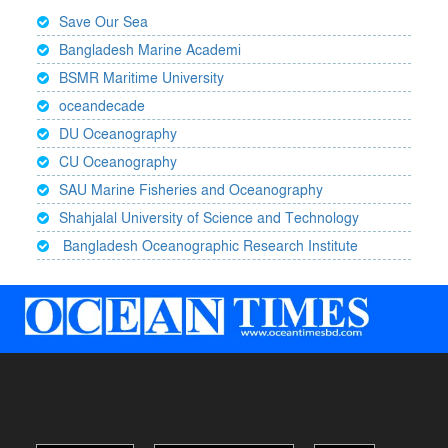
Save Our Sea
Bangladesh Marine Academi
BSMR Maritime University
oceandecade
DU Oceanography
CU Oceanography
SAU Marine Fisheries and Oceanography
Shahjalal University of Science and Technology
Bangladesh Oceanographic Research Institute