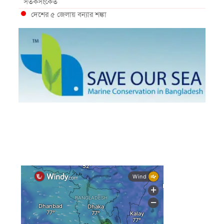
সতর্কসংকেত
দেশের ৫ জেলায় বন্যার শঙ্কা
দেশের বিভিন্ন অঞ্চলে বজ্রবৃষ্টির আভাস, ঢাকার আকাশও মেঘলা
আগস্টে টানা বৃষ্টি ও বন্যার আভাস, সাগরে একাধিক লঘুচাপের
শঙ্কা
স্বস্তি ও শঙ্কার পূর্বাভাস দিল আবহাওয়া