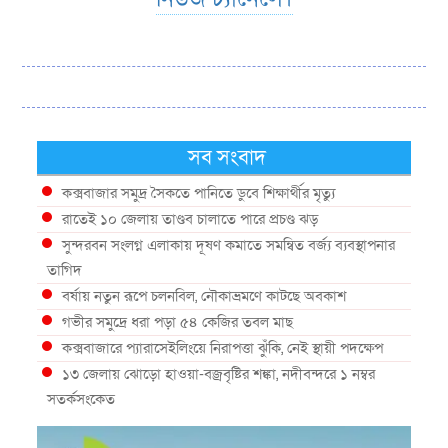
সব সংবাদ
কক্সবাজার সমুদ্র সৈকতে পানিতে ডুবে শিক্ষার্থীর মৃত্যু
রাতেই ১০ জেলায় তাণ্ডব চালাতে পারে প্রচণ্ড ঝড়
সুন্দরবন সংলগ্ন এলাকায় দূষণ কমাতে সমন্বিত বর্জ্য ব্যবস্থাপনার
তাগিদ
বর্ষায় নতুন রূপে চলনবিল, নৌকাভ্রমণে কাটছে অবকাশ
গভীর সমুদ্রে ধরা পড়া ৫৪ কেজির তবল মাছ
কক্সবাজারে প্যারাসেইলিংয়ে নিরাপত্তা ঝুঁকি, নেই স্থায়ী পদক্ষেপ
১৩ জেলায় ঝোড়ো হাওয়া-বজ্রবৃষ্টির শঙ্কা, নদীবন্দরে ১ নম্বর
সতর্কসংকেত
দেশের ৫ জেলায় বন্যার শঙ্কা