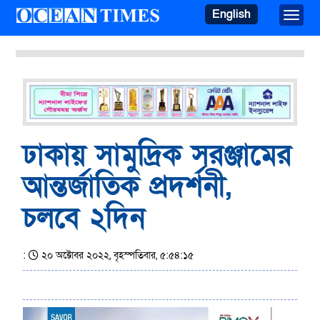
English
Toggle
ঢাকায় সামুদ্রিক সরঞ্জামের
আন্তর্জাতিক প্রদর্শনী,
চলবে ২দিন
:
২০ অক্টোবর ২০২২, বৃহস্পতিবার, ৫:৫৪:১৫