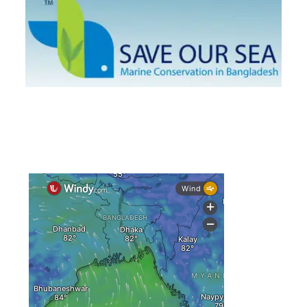
দেশের বিভিন্ন অঞ্চলে বজ্রবৃষ্টির আভাস, ঢাকার আকাশও মেঘলা
আগস্টে টানা বৃষ্টি ও বন্যার আভাস, সাগরে একাধিক লঘুচাপের
শঙ্কা