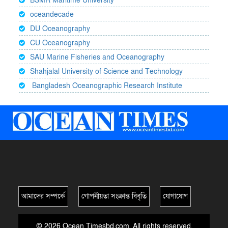
BSMR Maritime University
oceandecade
DU Oceanography
CU Oceanography
SAU Marine Fisheries and Oceanography
Shahjalal University of Science and Technology
Bangladesh Oceanographic Research Institute
আমাদের সম্পর্কে
গোপনীয়তা সংক্রান্ত বিবৃতি
যোগাযোগ
© 2026 Ocean Timesbd.com. All rights reserved.