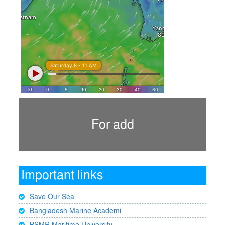
For add
Important links
Save Our Sea
Bangladesh Marine Academi