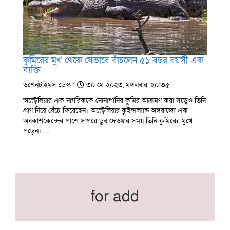
কুমিরের মুখ থেকে যেভাবে বাঁচলেন ৫১ বছর বয়সী এক
ব্যক্তি
ওশেনটাইমস ডেস্ক :
৩০ মে ২০২৩, মঙ্গলবার, ২০:৩৫
অস্ট্রেলিয়ার এক নাগরিককে নোনাপানির কুমির আক্রমণ করা সত্ত্বেও তিনি
প্রাণ নিয়ে বেঁচে ফিরেছেন। অস্ট্রেলিয়ার কুইন্সল্যান্ড অঙ্গরাজ্যে এক
অবকাশকেন্দ্রের পাশে সাগরে ডুব দেওয়ার সময় তিনি কুমিরের মুখে
পড়েন।….
for add