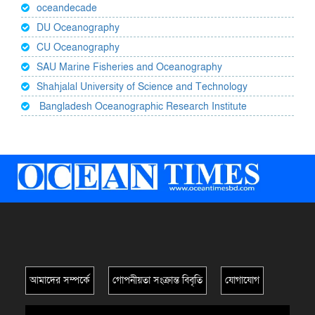
oceandecade
DU Oceanography
CU Oceanography
SAU Marine Fisheries and Oceanography
Shahjalal University of Science and Technology
Bangladesh Oceanographic Research Institute
আমাদের সম্পর্কে
গোপনীয়তা সংক্রান্ত বিবৃতি
যোগাযোগ