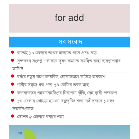
for add
সব সংবাদ
রাতেই ১০ জেলায় তাণ্ডব চালাতে পারে প্রচণ্ড ঝড়
সুন্দরবন সংলগ্ন এলাকায় দূষণ কমাতে সমন্বিত বর্জ্য ব্যবস্থাপনার
তাগিদ
বর্ষায় নতুন রূপে চলনবিল, নৌকাভ্রমণে কাটছে অবকাশ
গভীর সমুদ্রে ধরা পড়া ৫৪ কেজির তবল মাছ
কক্সবাজারে প্যারাসেইলিংয়ে নিরাপত্তা ঝুঁকি, নেই স্থায়ী পদক্ষেপ
১৩ জেলায় ঝোড়ো হাওয়া-বজ্রবৃষ্টির শঙ্কা, নদীবন্দরে ১ নম্বর
সতর্কসংকেত
দেশের ৫ জেলায় বন্যার শঙ্কা
দেশের বিভিন্ন অঞ্চলে বজ্রবৃষ্টির আভাস, ঢাকার আকাশও মেঘলা
আগস্টে টানা বৃষ্টি ও বন্যার আভাস, সাগরে একাধিক লঘুচাপের শঙ্কা