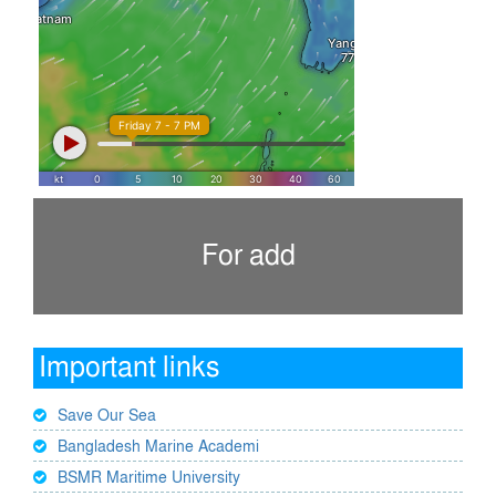
For add
Important links
Save Our Sea
Bangladesh Marine Academi
BSMR Maritime University