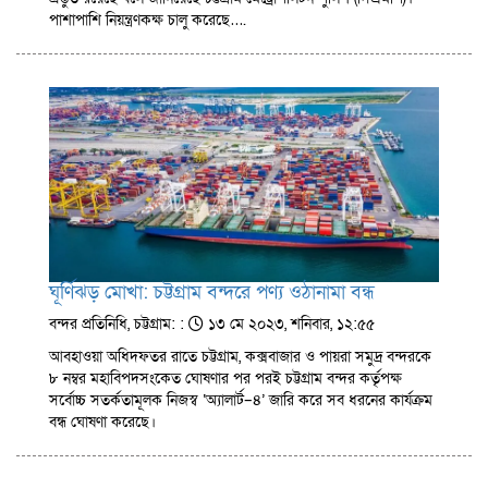
পাশাপাশি নিয়ন্ত্রণকক্ষ চালু করেছে….
ঘূর্ণিঝড় মোখা: চট্টগ্রাম বন্দরে পণ্য ওঠানামা বন্ধ
বন্দর প্রতিনিধি, চট্টগ্রাম: :
১৩ মে ২০২৩, শনিবার, ১২:৫৫
আবহাওয়া অধিদফতর রাতে চট্টগ্রাম, কক্সবাজার ও পায়রা সমুদ্র বন্দরকে
৮ নম্বর মহাবিপদসংকেত ঘোষণার পর পরই চট্টগ্রাম বন্দর কর্তৃপক্ষ
সর্বোচ্চ সতর্কতামূলক নিজস্ব ‘অ্যালার্ট–৪’ জারি করে সব ধরনের কার্যক্রম
বন্ধ ঘোষণা করেছে।