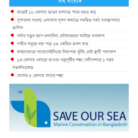
সব সংবাদ
রাতেই ১০ জেলায় তাণ্ডব চালাতে পারে প্রচণ্ড ঝড়
সুন্দরবন সংলগ্ন এলাকায় দূষণ কমাতে সমন্বিত বর্জ্য ব্যবস্থাপনার
তাগিদ
বর্ষায় নতুন রূপে চলনবিল, নৌকাভ্রমণে কাটছে অবকাশ
গভীর সমুদ্রে ধরা পড়া ৫৪ কেজির তবল মাছ
কক্সবাজারে প্যারাসেইলিংয়ে নিরাপত্তা ঝুঁকি, নেই স্থায়ী পদক্ষেপ
১৩ জেলায় ঝোড়ো হাওয়া-বজ্রবৃষ্টির শঙ্কা, নদীবন্দরে ১ নম্বর
সতর্কসংকেত
দেশের ৫ জেলায় বন্যার শঙ্কা
দেশের বিভিন্ন অঞ্চলে বজ্রবৃষ্টির আভাস, ঢাকার আকাশও মেঘলা
আগস্টে টানা বৃষ্টি ও বন্যার আভাস, সাগরে একাধিক লঘুচাপের শঙ্কা
স্বস্তি ও শঙ্কার পূর্বাভাস দিল আবহাওয়া