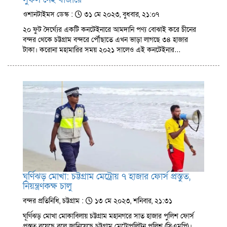
ওশানটাইমস ডেস্ক :
৩১ মে ২০২৩, বুধবার, ২১:০৭
২০ ফুট দৈর্ঘ্যের একটি কনটেইনারে আমদানি পণ্য বোঝাই করে চীনের
বন্দর থেকে চট্টগ্রাম বন্দরে পৌঁছাতে এখন ভাড়া লাগছে ৩৪ হাজার
টাকা। করোনা মহামারির সময় ২০২১ সালেও এই কনটেইনার…
ঘূর্ণিঝড় মোখা: চট্টগ্রাম মেট্রোয় ৭ হাজার ফোর্স প্রস্তুত,
নিয়ন্ত্রণকক্ষ চালু
বন্দর প্রতিনিধি, চট্টগ্রাম :
১৩ মে ২০২৩, শনিবার, ২১:৩১
ঘূর্ণিঝড় মোখা মোকাবিলায় চট্টগ্রাম মহানগরে সাত হাজার পুলিশ ফোর্স
প্রস্তুত রয়েছে বলে জানিয়েছে চট্টগ্রাম মেট্রোপলিটন পুলিশ (সিএমপি)।