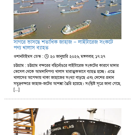
সাগরে ভাসছে শতাধিক জাহাজ – লাইটারেজ সংকটে
পণ্য খালাস ব্যাহত
ওশানটাইমস ডেস্ক :
২০ জানুয়ারি ২০২৬, মঙ্গলবার, ১৭:২৭
চট্টগ্রাম : চট্টগ্রাম বন্দরের বহির্নোঙরে লাইটারেজ সংকটের কারণে মাদার
ভেসেল থেকে আমদানিপণ্য খালাস মারাত্মকভাবে ব্যাহত হচ্ছে। এতে
খালাসের অপেক্ষায় থাকা জাহাজের সংখ্যা বাড়ছে এবং দেশের প্রধান
সমুদ্রবন্দরে জাহাজ-জটের আশঙ্কা তৈরি হয়েছে। সংশ্লিষ্ট সূত্রে জানা গেছে,
[…]