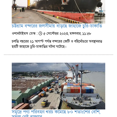
চট্টগ্রাম বন্দরের জলসীমায় বাড়ছে জাহাজে চুরি-ডাকাতি
ওশানটাইমস ডেস্ক :
৫ সেপ্টেম্বর ২০২৩, মঙ্গলবার, ১১:৫৮
চলতি বছরের ২১ আগস্ট পর্যন্ত বন্দরের জেটি ও বহির্নোঙরে অবস্থানরত
ছয়টি জাহাজে চুরি-ডাকাতির ঘটনা ঘটেছে।
সমুদ্রে পণ্য পরিবহন খরচ কমেছে ৮০ শতাংশের বেশি,
সুফল নেই বাজারে