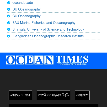
oceandecade
DU Oceanography
CU Oceanography
SAU Marine Fisheries and Oceanography
Shahjalal University of Science and Technology
Bangladesh Oceanographic Research Institute
আমাদের সম্পর্কে
গোপনীয়তা সংক্রান্ত বিবৃতি
যোগাযোগ