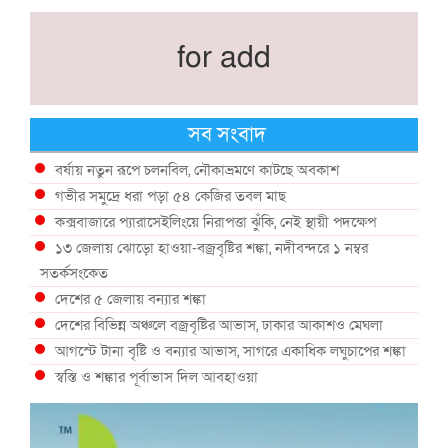
for add
সব সংবাদ
বর্ষায় নতুন রূপে চলনবিল, নৌকাভ্রমণে কাটছে অবকাশ
গভীর সমুদ্রে ধরা পড়া ৫৪ কেজির তবল মাছ
কক্সবাজারে প্যারাসেইলিংয়ে নিরাপত্তা ঝুঁকি, নেই স্থায়ী পদক্ষেপ
১৩ জেলায় ঝোড়ো হাওয়া-বজ্রবৃষ্টির শঙ্কা, নদীবন্দরে ১ নম্বর
সতর্কসংকেত
দেশের ৫ জেলায় বন্যার শঙ্কা
দেশের বিভিন্ন অঞ্চলে বজ্রবৃষ্টির আভাস, ঢাকার আকাশও মেঘলা
আগস্টে টানা বৃষ্টি ও বন্যার আভাস, সাগরে একাধিক লঘুচাপের শঙ্কা
স্বস্তি ও শঙ্কার পূর্বাভাস দিল আবহাওয়া
সৌদির নেতৃত্বে নতুন সামুদ্রিক প্রতিরক্ষা জোটে বাংলাদেশ
ইউরোপে দাবানল: আকাশে উড়ছে আগুন নেভানোর বিমান