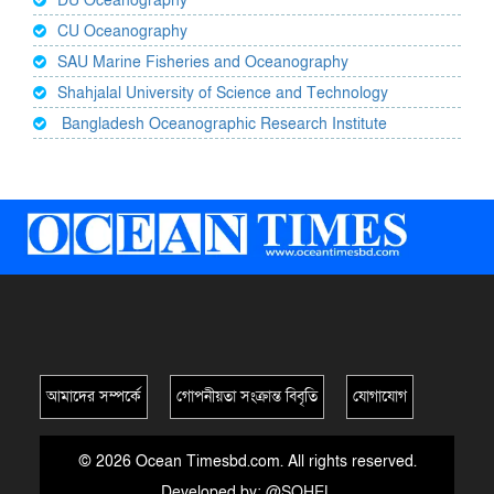
DU Oceanography
CU Oceanography
SAU Marine Fisheries and Oceanography
Shahjalal University of Science and Technology
Bangladesh Oceanographic Research Institute
আমাদের সম্পর্কে
গোপনীয়তা সংক্রান্ত বিবৃতি
যোগাযোগ
© 2026 Ocean Timesbd.com. All rights reserved.
Developed by:
@SOHEL