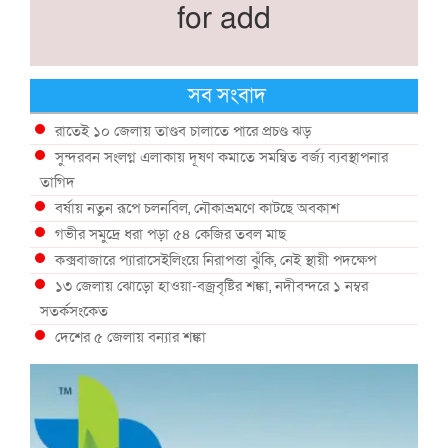
for add
সব সংবাদ
রাতেই ১০ জেলায় তাণ্ডব চালাতে পারে প্রচণ্ড ঝড়
সুন্দরবন সংলগ্ন এলাকায় দূষণ কমাতে সমন্বিত বর্জ্য ব্যবস্থাপনার
তাগিদ
বর্ষায় নতুন রূপে চলনবিল, নৌকাভ্রমণে কাটছে অবকাশ
গভীর সমুদ্রে ধরা পড়া ৫৪ কেজির তবল মাছ
কক্সবাজারে প্যারাসেইলিংয়ে নিরাপত্তা ঝুঁকি, নেই স্থায়ী পদক্ষেপ
১৩ জেলায় ঝোড়ো হাওয়া-বজ্রবৃষ্টির শঙ্কা, নদীবন্দরে ১ নম্বর
সতর্কসংকেত
দেশের ৫ জেলায় বন্যার শঙ্কা
দেশের বিভিন্ন অঞ্চলে বজ্রবৃষ্টির আভাস, ঢাকার আকাশও মেঘলা
আগস্টে টানা বৃষ্টি ও বন্যার আভাস, সাগরে একাধিক লঘুচাপের শঙ্কা
স্বস্তি ও শঙ্কার পূর্বাভাস দিল আবহাওয়া