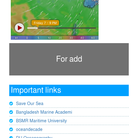
For add
Important links
Save Our Sea
Bangladesh Marine Academi
BSMR Maritime University
oceandecade