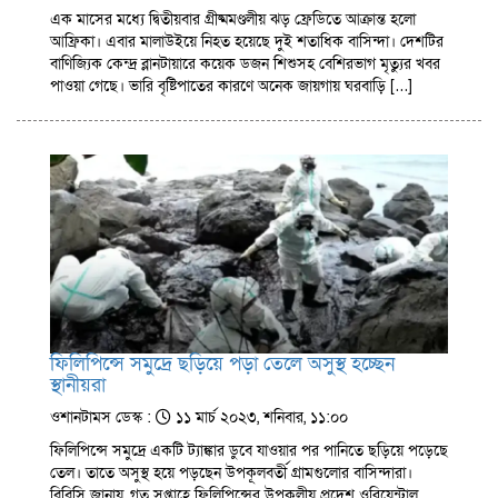
এক মাসের মধ্যে দ্বিতীয়বার গ্রীষ্মমণ্ডলীয় ঝড় ফ্রেডিতে আক্রান্ত হলো
আফ্রিকা। এবার মালাউইয়ে নিহত হয়েছে দুই শতাধিক বাসিন্দা। দেশটির
বাণিজ্যিক কেন্দ্র ব্লানটায়ারে কয়েক ডজন শিশুসহ বেশিরভাগ মৃত্যুর খবর
পাওয়া গেছে। ভারি বৃষ্টিপাতের কারণে অনেক জায়গায় ঘরবাড়ি […]
ফিলিপিন্সে সমুদ্রে ছড়িয়ে পড়া তেলে অসুস্থ হচ্ছেন
স্থানীয়রা
ওশানটামস ডেস্ক :
১১ মার্চ ২০২৩, শনিবার, ১১:০০
ফিলিপিন্সে সমুদ্রে একটি ট্যাঙ্কার ডুবে যাওয়ার পর পানিতে ছড়িয়ে পড়েছে
তেল। তাতে অসুস্থ হয়ে পড়ছেন উপকূলবর্তী গ্রামগুলোর ‍বাসিন্দারা।
বিবিসি জানায়, গত সপ্তাহে ফিলিপিন্সের উপকূলীয় প্রদেশ ওরিয়েন্টাল