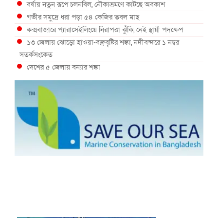
বর্ষায় নতুন রূপে চলনবিল, নৌকাভ্রমণে কাটছে অবকাশ
গভীর সমুদ্রে ধরা পড়া ৫৪ কেজির তবল মাছ
কক্সবাজারে প্যারাসেইলিংয়ে নিরাপত্তা ঝুঁকি, নেই স্থায়ী পদক্ষেপ
১৩ জেলায় ঝোড়ো হাওয়া-বজ্রবৃষ্টির শঙ্কা, নদীবন্দরে ১ নম্বর
সতর্কসংকেত
দেশের ৫ জেলায় বন্যার শঙ্কা
দেশের বিভিন্ন অঞ্চলে বজ্রবৃষ্টির আভাস, ঢাকার আকাশও মেঘলা
আগস্টে টানা বৃষ্টি ও বন্যার আভাস, সাগরে একাধিক লঘুচাপের শঙ্কা
স্বস্তি ও শঙ্কার পূর্বাভাস দিল আবহাওয়া