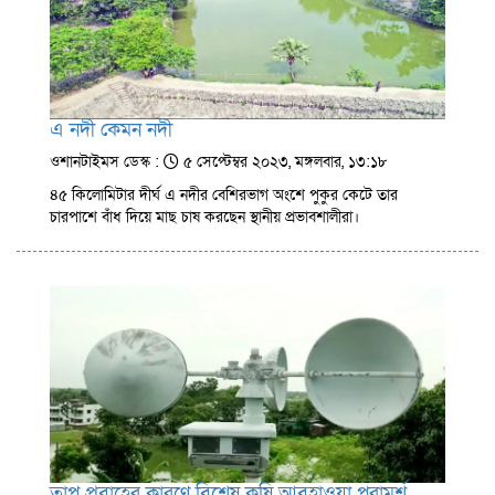
এ নদী কেমন নদী
ওশানটাইমস ডেস্ক :
৫ সেপ্টেম্বর ২০২৩, মঙ্গলবার, ১৩:১৮
৪৫ কিলোমিটার দীর্ঘ এ নদীর বেশিরভাগ অংশে পুকুর কেটে তার
চারপাশে বাঁধ দিয়ে মাছ চাষ করছেন স্থানীয় প্রভাবশালীরা।
তাপ প্রবাহের কারণে বিশেষ কৃষি আবহাওয়া পরামর্শ