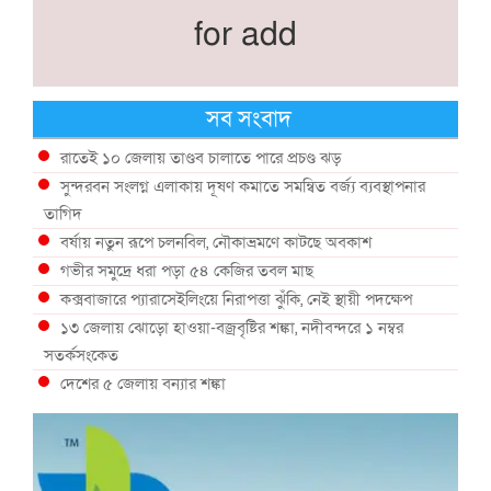
for add
সব সংবাদ
রাতেই ১০ জেলায় তাণ্ডব চালাতে পারে প্রচণ্ড ঝড়
সুন্দরবন সংলগ্ন এলাকায় দূষণ কমাতে সমন্বিত বর্জ্য ব্যবস্থাপনার
তাগিদ
বর্ষায় নতুন রূপে চলনবিল, নৌকাভ্রমণে কাটছে অবকাশ
গভীর সমুদ্রে ধরা পড়া ৫৪ কেজির তবল মাছ
কক্সবাজারে প্যারাসেইলিংয়ে নিরাপত্তা ঝুঁকি, নেই স্থায়ী পদক্ষেপ
১৩ জেলায় ঝোড়ো হাওয়া-বজ্রবৃষ্টির শঙ্কা, নদীবন্দরে ১ নম্বর
সতর্কসংকেত
দেশের ৫ জেলায় বন্যার শঙ্কা
দেশের বিভিন্ন অঞ্চলে বজ্রবৃষ্টির আভাস, ঢাকার আকাশও মেঘলা
আগস্টে টানা বৃষ্টি ও বন্যার আভাস, সাগরে একাধিক লঘুচাপের শঙ্কা
স্বস্তি ও শঙ্কার পূর্বাভাস দিল আবহাওয়া