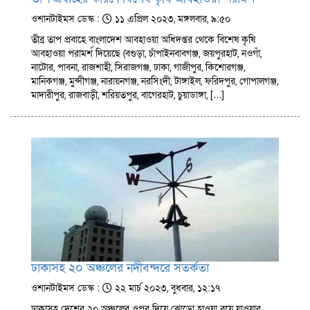
ওশানটাইমস ডেস্ক :
১১ এপ্রিল ২০২৩, মঙ্গলবার, ৯:৫০
তীব্র তাপ প্রবাহে বাংলাদেশ আবহাওয়া অধিদপ্তর থেকে বিশেষ কৃষি
আবহাওয়া পরামর্শ দিয়েছে (বগুড়া, চাঁপাইনবাবগঞ্জ, জয়পুরহাট, নওগাঁ,
নাটোর, পাবনা, রাজশাহী, সিরাজগঞ্জ, ঢাকা, গাজীপুর, কিশোরগঞ্জ,
মানিকগঞ্জ, মুন্সীগঞ্জ, নারায়নগঞ্জ, নরসিংদী, টাঙ্গাইল, ফরিদপুর, গোপালগঞ্জ,
মাদারীপুর, রাজবাড়ী, শরিয়তপুর, বাগেরহাট, চুয়াডাঙ্গা, […]
ঢাকাসহ ২০ অঞ্চলের নদীবন্দরে সতর্কতা
ওশানটাইমস ডেস্ক :
২২ মার্চ ২০২৩, বুধবার, ১২:১৭
ঢাকাসহ দেশের ২০ অঞ্চলের ওপর দিয়ে ঝোড়ো হাওয়া বয়ে যাওয়ার