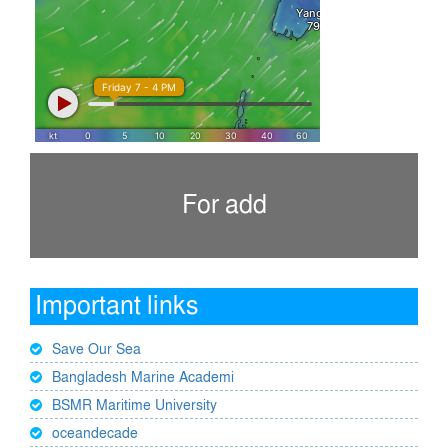
For add
Important links
Save Our Sea
Bangladesh Marine Academi
BSMR Maritime University
oceandecade