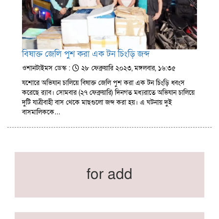
বিষাক্ত জেলি পুশ করা এক টন চিংড়ি জব্দ
ওশানটাইমস ডেস্ক :
২৮ ফেব্রুয়ারি ২০২৩, মঙ্গলবার, ১৬:৩৫
যশোরে অভিযান চালিয়ে বিষাক্ত জেলি পুশ করা এক টন চিংড়ি ধ্বংস
করেছে র‍্যাব। সোমবার (২৭ ফেব্রুয়ারি) দিনগত মধ্যরাতে অভিযান চালিয়ে
দুটি যাত্রীবাহী বাস থেকে মাছগুলো জব্দ করা হয়। এ ঘটনায় দুই
বাসমালিককে…
for add