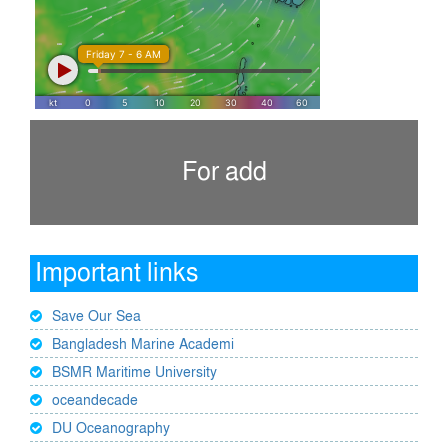
For add
Important links
Save Our Sea
Bangladesh Marine Academi
BSMR Maritime University
oceandecade
DU Oceanography