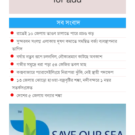
সব সংবাদ
রাতেই ১০ জেলায় তাণ্ডব চালাতে পারে প্রচণ্ড ঝড়
সুন্দরবন সংলগ্ন এলাকায় দূষণ কমাতে সমন্বিত বর্জ্য ব্যবস্থাপনার
তাগিদ
বর্ষায় নতুন রূপে চলনবিল, নৌকাভ্রমণে কাটছে অবকাশ
গভীর সমুদ্রে ধরা পড়া ৫৪ কেজির তবল মাছ
কক্সবাজারে প্যারাসেইলিংয়ে নিরাপত্তা ঝুঁকি, নেই স্থায়ী পদক্ষেপ
১৩ জেলায় ঝোড়ো হাওয়া-বজ্রবৃষ্টির শঙ্কা, নদীবন্দরে ১ নম্বর
সতর্কসংকেত
দেশের ৫ জেলায় বন্যার শঙ্কা
দেশের বিভিন্ন অঞ্চলে বজ্রবৃষ্টির আভাস, ঢাকার আকাশও মেঘলা
আগস্টে টানা বৃষ্টি ও বন্যার আভাস, সাগরে একাধিক লঘুচাপের শঙ্কা
স্বস্তি ও শঙ্কার পূর্বাভাস দিল আবহাওয়া