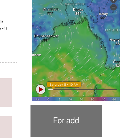
ার
 না।
For add