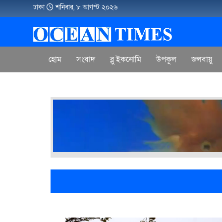
ঢাকা
শনিবার, ৮ আগস্ট ২০২৬
হোম
সংবাদ
ব্লু ইকনোমি
উপকূল
জলবায়ু