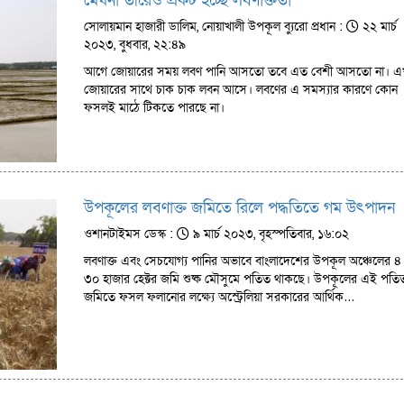
মেঘনা তীরেও প্রকট হচ্ছে লবণাক্ততা
সোলায়মান হাজারী ডালিম, নোয়াখালী উপকূল ব্যুরো প্রধান :
২২ মার্চ
২০২৩, বুধবার, ২২:৪৯
আগে জোয়ারের সময় লবণ পানি আসতো তবে এত বেশী আসতো না। এ
জোয়ারের সাথে চাক চাক লবন আসে। লবণের এ সমস্যার কারণে কোন
ফসলই মাঠে টিকতে পারছে না।
উপকূলের লবণাক্ত জমিতে রিলে পদ্ধতিতে গম উৎপাদন
ওশানটাইমস ডেস্ক :
৯ মার্চ ২০২৩, বৃহস্পতিবার, ১৬:০২
লবণাক্ত এবং সেচযোগ্য পানির অভাবে বাংলাদেশের উপকূল অঞ্চেলের ৪
৩০ হাজার হেক্টর জমি শুষ্ক মৌসুমে পতিত থাকছে। উপকূলের এই পতি
জমিতে ফসল ফলানোর লক্ষ্যে অস্ট্রেলিয়া সরকারের আর্থিক…