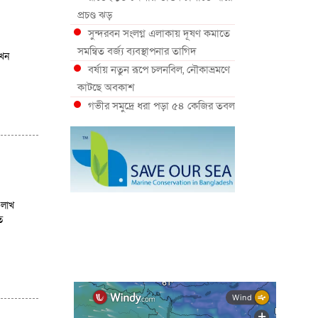
প্রচণ্ড ঝড়
সুন্দরবন সংলগ্ন এলাকায় দূষণ কমাতে
সমন্বিত বর্জ্য ব্যবস্থাপনার তাগিদ
খন
বর্ষায় নতুন রূপে চলনবিল, নৌকাভ্রমণে
কাটছে অবকাশ
গভীর সমুদ্রে ধরা পড়া ৫৪ কেজির তবল
মাছ
কক্সবাজারে প্যারাসেইলিংয়ে নিরাপত্তা
ঝুঁকি, নেই স্থায়ী পদক্ষেপ
১৩ জেলায় ঝোড়ো হাওয়া-বজ্রবৃষ্টির
শঙ্কা, নদীবন্দরে ১ নম্বর সতর্কসংকেত
 লাখ
দেশের ৫ জেলায় বন্যার শঙ্কা
ত
দেশের বিভিন্ন অঞ্চলে বজ্রবৃষ্টির আভাস,
ঢাকার আকাশও মেঘলা
আগস্টে টানা বৃষ্টি ও বন্যার আভাস,
সাগরে একাধিক লঘুচাপের শঙ্কা