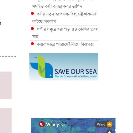
সমন্বিত বর্জ্য ব্যবস্থাপনার তাগিদ
বর্ষায় নতুন রূপে চলনবিল, নৌকাভ্রমণে
কাটছে অবকাশ
ম
গভীর সমুদ্রে ধরা পড়া ৫৪ কেজির তবল
মাছ
কক্সবাজারে প্যারাসেইলিংয়ে নিরাপত্তা
ঝুঁকি, নেই স্থায়ী পদক্ষেপ
১৩ জেলায় ঝোড়ো হাওয়া-বজ্রবৃষ্টির
শঙ্কা, নদীবন্দরে ১ নম্বর সতর্কসংকেত
দেশের ৫ জেলায় বন্যার শঙ্কা
দেশের বিভিন্ন অঞ্চলে বজ্রবৃষ্টির আভাস,
ঢাকার আকাশও মেঘলা
আগস্টে টানা বৃষ্টি ও বন্যার আভাস,
সাগরে একাধিক লঘুচাপের শঙ্কা
স্বস্তি ও শঙ্কার পূর্বাভাস দিল আবহাওয়া