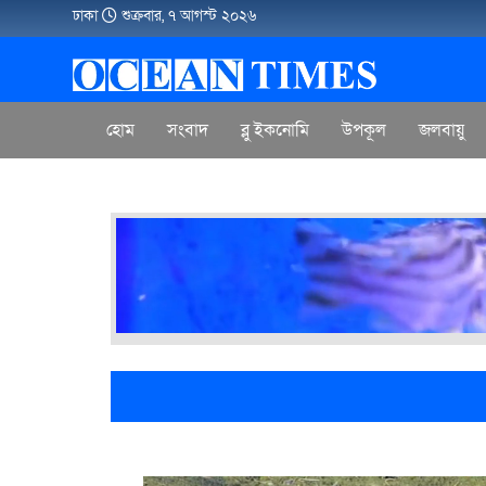
ঢাকা
শুক্রবার, ৭ আগস্ট ২০২৬
হোম
সংবাদ
ব্লু ইকনোমি
উপকূল
জলবায়ু