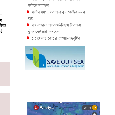
কাটছে অবকাশ
গভীর সমুদ্রে ধরা পড়া ৫৪ কেজির তবল
ল
মাছ
ন
কক্সবাজারে প্যারাসেইলিংয়ে নিরাপত্তা
ীবন্ত
…]
ঝুঁকি, নেই স্থায়ী পদক্ষেপ
১৩ জেলায় ঝোড়ো হাওয়া-বজ্রবৃষ্টির
শঙ্কা, নদীবন্দরে ১ নম্বর সতর্কসংকেত
দেশের ৫ জেলায় বন্যার শঙ্কা
দেশের বিভিন্ন অঞ্চলে বজ্রবৃষ্টির আভাস,
ঢাকার আকাশও মেঘলা
আগস্টে টানা বৃষ্টি ও বন্যার আভাস,
সাগরে একাধিক লঘুচাপের শঙ্কা
স্বস্তি ও শঙ্কার পূর্বাভাস দিল আবহাওয়া
সৌদির নেতৃত্বে নতুন সামুদ্রিক প্রতিরক্ষা
জোটে বাংলাদেশ