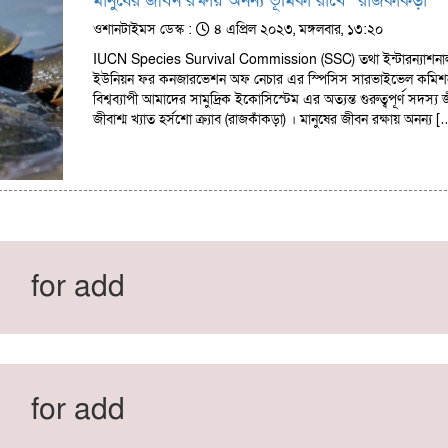
মানুষের জীবন রক্ষায় অনন্য ভূমিকা রাখে “রাজকাঁকড়া”
ওশানটাইমস ডেস্ক :
৪ এপ্রিল ২০২৩, মঙ্গলবার, ১৩:২০
IUCN Species Survival Commission (SSC) তথা ইন্টারন্যাশনা
ইউনিয়ন ফর কনজারভেশন অফ নেচার এর স্পিসিস সারভাইভেল কমিশ
বিশ্বব্যাপী আমাদের সামুদ্রিক ইকোসিস্টেম এর অত্যন্ত গুরুত্বপূর্ণ সদস্য জ
জীবাশ্ম খ্যাত হর্সশো ক্র্যাব (রাজকাঁকড়া) । মানুষের জীবন রক্ষায় অনন্য [
for add
for add