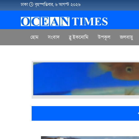
ঢাকা
বৃহস্পতিবার, ৬ আগস্ট ২০২৬
হোম
সংবাদ
ব্লু ইকনোমি
উপকূল
জলবায়ু