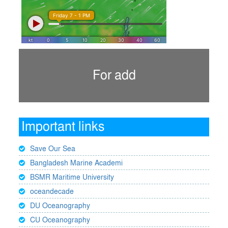
For add
Important links
Save Our Sea
Bangladesh Marine Academi
BSMR Maritime University
oceandecade
DU Oceanography
CU Oceanography