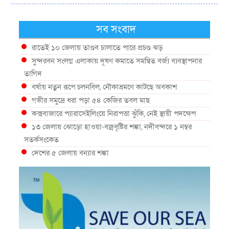
সব সংবাদ
রাতেই ১০ জেলায় তাণ্ডব চালাতে পারে প্রচণ্ড ঝড়
সুন্দরবন সংলগ্ন এলাকায় দূষণ কমাতে সমন্বিত বর্জ্য ব্যবস্থাপনার
তাগিদ
বর্ষায় নতুন রূপে চলনবিল, নৌকাভ্রমণে কাটছে অবকাশ
গভীর সমুদ্রে ধরা পড়া ৫৪ কেজির তবল মাছ
কক্সবাজারে প্যারাসেইলিংয়ে নিরাপত্তা ঝুঁকি, নেই স্থায়ী পদক্ষেপ
১৩ জেলায় ঝোড়ো হাওয়া-বজ্রবৃষ্টির শঙ্কা, নদীবন্দরে ১ নম্বর
সতর্কসংকেত
দেশের ৫ জেলায় বন্যার শঙ্কা
দেশের বিভিন্ন অঞ্চলে বজ্রবৃষ্টির আভাস, ঢাকার আকাশও মেঘলা
আগস্টে টানা বৃষ্টি ও বন্যার আভাস, সাগরে একাধিক লঘুচাপের
শঙ্কা
স্বস্তি ও শঙ্কার পূর্বাভাস দিল আবহাওয়া