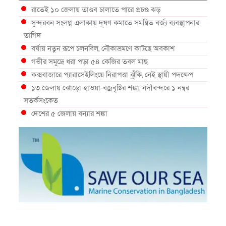
রাতেই ১০ জেলায় তাণ্ডব চালাতে পারে প্রচণ্ড ঝড়
সুন্দরবন সংলগ্ন এলাকায় দূষণ কমাতে সমন্বিত বর্জ্য ব্যবস্থাপনার
তাগিদ
বর্ষায় নতুন রূপে চলনবিল, নৌকাভ্রমণে কাটছে অবকাশ
গভীর সমুদ্রে ধরা পড়া ৫৪ কেজির তবল মাছ
কক্সবাজারে প্যারাসেইলিংয়ে নিরাপত্তা ঝুঁকি, নেই স্থায়ী পদক্ষেপ
১৩ জেলায় ঝোড়ো হাওয়া-বজ্রবৃষ্টির শঙ্কা, নদীবন্দরে ১ নম্বর
সতর্কসংকেত
দেশের ৫ জেলায় বন্যার শঙ্কা
দেশের বিভিন্ন অঞ্চলে বজ্রবৃষ্টির আভাস, ঢাকার আকাশও মেঘলা
আগস্টে টানা বৃষ্টি ও বন্যার আভাস, সাগরে একাধিক লঘুচাপের
শঙ্কা
স্বস্তি ও শঙ্কার পূর্বাভাস দিল আবহাওয়া