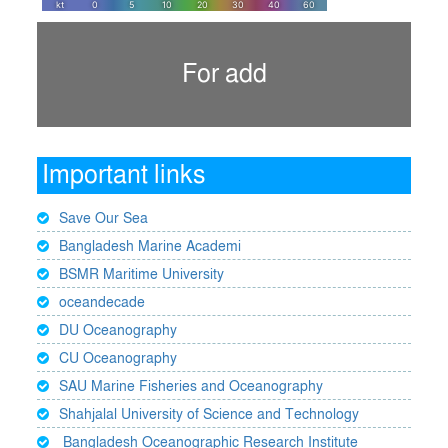
For add
Important links
Save Our Sea
Bangladesh Marine Academi
BSMR Maritime University
oceandecade
DU Oceanography
CU Oceanography
SAU Marine Fisheries and Oceanography
Shahjalal University of Science and Technology
Bangladesh Oceanographic Research Institute