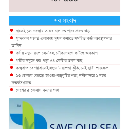
সব সংবাদ
রাতেই ১০ জেলায় তাণ্ডব চালাতে পারে প্রচণ্ড ঝড়
সুন্দরবন সংলগ্ন এলাকায় দূষণ কমাতে সমন্বিত বর্জ্য ব্যবস্থাপনার
তাগিদ
বর্ষায় নতুন রূপে চলনবিল, নৌকাভ্রমণে কাটছে অবকাশ
গভীর সমুদ্রে ধরা পড়া ৫৪ কেজির তবল মাছ
কক্সবাজারে প্যারাসেইলিংয়ে নিরাপত্তা ঝুঁকি, নেই স্থায়ী পদক্ষেপ
১৩ জেলায় ঝোড়ো হাওয়া-বজ্রবৃষ্টির শঙ্কা, নদীবন্দরে ১ নম্বর
সতর্কসংকেত
দেশের ৫ জেলায় বন্যার শঙ্কা
দেশের বিভিন্ন অঞ্চলে বজ্রবৃষ্টির আভাস, ঢাকার আকাশও মেঘলা
আগস্টে টানা বৃষ্টি ও বন্যার আভাস, সাগরে একাধিক লঘুচাপের শঙ্কা
স্বস্তি ও শঙ্কার পূর্বাভাস দিল আবহাওয়া