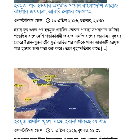
হরমুজ পার হওয়ার অনুমতি পায়নি বাংলাদেশি জাহাজ
বাংলার জয়যাত্রা, আবার নোঙর ফেলেছে
ওশানটাইমস ডেস্ক :
১০ এপ্রিল ২০২৬, শুক্রবার, ২০:৩১
ইরান যুদ্ধ শুরুর পর হরমুজ প্রণালির ভেতরে পারস্য উপসাগরে আটকা
পড়েছিল বাংলাদেশি পতাকাবাহী জাহাজ এমভি বাংলার জয়যাত্রা। বুধবার
ভোরে ইরান–যুক্তরাষ্ট্রের যুদ্ধবিরতির পর আটকে থাকা জাহাজটি হরমুজ
পার হওয়ার জন্য যাত্রা শুরু করে। তবে বৃহস্পতিবার রাতে […]
হরমুজ প্রণালি খুলে দিচ্ছে ইরান! থাকছে যে শর্ত
ওশানটাইমস ডেস্ক :
৮ এপ্রিল ২০২৬, বুধবার, ২১:৩৮