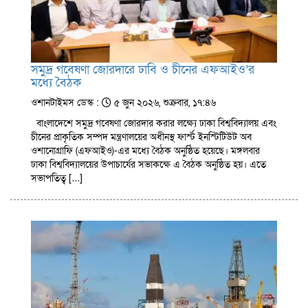
সমুদ্র গবেষণা জোরদারে ঢাবি ও চীনের এফআইও’র
মধ্যে বৈঠক
ওশানটাইমস ডেস্ক :
৫ জুন ২০২৬, শুক্রবার, ১৭:৪৬
বাংলাদেশে সমুদ্র গবেষণা জোরদার করার লক্ষ্যে ঢাকা বিশ্ববিদ্যালয় এবং
চীনের প্রাকৃতিক সম্পদ মন্ত্রণালয়ের অধীনস্থ ফার্স্ট ইনস্টিটিউট অব
ওশানোগ্রাফি (এফআইও)-এর মধ্যে বৈঠক অনুষ্ঠিত হয়েছে। মঙ্গলবার
ঢাকা বিশ্ববিদ্যালয়ের উপাচার্যের সভাকক্ষে এ বৈঠক অনুষ্ঠিত হয়। এতে
সভাপতিত্ব […]