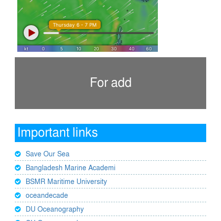
For add
Important links
Save Our Sea
Bangladesh Marine Academi
BSMR Maritime University
oceandecade
DU Oceanography