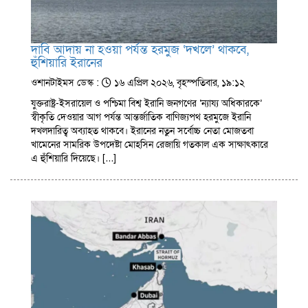
দাবি আদায় না হওয়া পর্যন্ত হরমুজ ‘দখলে’ থাকবে,
হুঁশিয়ারি ইরানের
ওশানটাইমস ডেস্ক :
১৬ এপ্রিল ২০২৬, বৃহস্পতিবার, ১৯:১২
যুক্তরাষ্ট্র-ইসরায়েল ও পশ্চিমা বিশ্ব ইরানি জনগণের ‘ন্যায্য অধিকারকে’
স্বীকৃতি দেওয়ার আগ পর্যন্ত আন্তর্জাতিক বাণিজ্যপথ হরমুজে ইরানি
দখলদারিত্ব অব্যাহত থাকবে। ইরানের নতুন সর্বোচ্চ নেতা মোজতবা
খামেনের সামরিক উপদেষ্টা মোহসিন রেজায়ি গতকাল এক সাক্ষাৎকারে
এ হুঁশিয়ারি দিয়েছে। […]