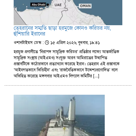
তেহরানের সম্মতি ছাড়া হরমুজে কোনও করিডর নয়,
হুঁশিয়ারি ইরানের
ওশানটাইমস ডেস্ক :
১৫ এপ্রিল ২০২৬, বুধবার, ১৯:৪১
হরমুজ প্রণালীতে ‘নিরাপদ সামুদ্রিক করিডর’ প্রতিষ্ঠার লক্ষ্যে আন্তর্জাতিক
সামুদ্রিক সংস্থায় (আইএমও) সংযুক্ত আরব আমিরাতের উত্থাপিত
প্রস্তাবটিকে কঠোরভাবে প্রত্যাখ্যান করেছে ইরান। তেহরান এই প্রস্তাবকে
‘আইনগতভাবে ভিত্তিহীন’ এবং ‘রাজনৈতিকভাবে উদ্দেশ্যপ্রণোদিত’ বলে
অভিহিত করেছে মঙ্গলবার আইএমও লিগ্যাল কমিটির […]