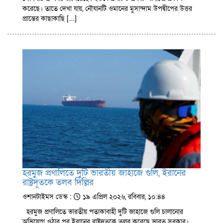
করেছে। তাতে দেখা যায়, নৌযানটি ওমানের মুসান্দাম উপদ্বীপের উত্তর
প্রান্তের কাছাকাছি […]
হরমুজ প্রণালিতে দুটি ভারতীয় জাহাজে গুলি, ইরানের
রাষ্ট্রদূতকে তলব দিল্লির
ওশানটাইমস ডেস্ক :
১৯ এপ্রিল ২০২৬, রবিবার, ১০:৪৪
হরমুজ প্রণালিতে ভারতীয় পতাকাবাহী দুটি জাহাজে গুলি চালানোর
অভিযোগ ওঠার পর ইরানের রাষ্ট্রদূতকে তলব করেছে ভারত সরকার।