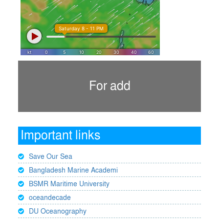
For add
Important links
Save Our Sea
Bangladesh Marine Academi
BSMR Maritime University
oceandecade
DU Oceanography