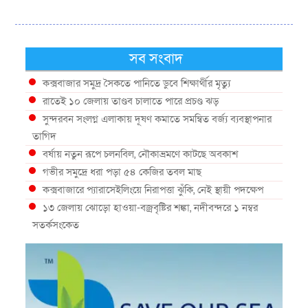
সব সংবাদ
কক্সবাজার সমুদ্র সৈকতে পানিতে ডুবে শিক্ষার্থীর মৃত্যু
রাতেই ১০ জেলায় তাণ্ডব চালাতে পারে প্রচণ্ড ঝড়
সুন্দরবন সংলগ্ন এলাকায় দূষণ কমাতে সমন্বিত বর্জ্য ব্যবস্থাপনার
তাগিদ
বর্ষায় নতুন রূপে চলনবিল, নৌকাভ্রমণে কাটছে অবকাশ
গভীর সমুদ্রে ধরা পড়া ৫৪ কেজির তবল মাছ
কক্সবাজারে প্যারাসেইলিংয়ে নিরাপত্তা ঝুঁকি, নেই স্থায়ী পদক্ষেপ
১৩ জেলায় ঝোড়ো হাওয়া-বজ্রবৃষ্টির শঙ্কা, নদীবন্দরে ১ নম্বর
সতর্কসংকেত
দেশের ৫ জেলায় বন্যার শঙ্কা
দেশের বিভিন্ন অঞ্চলে বজ্রবৃষ্টির আভাস, ঢাকার আকাশও মেঘলা
আগস্টে টানা বৃষ্টি ও বন্যার আভাস, সাগরে একাধিক লঘুচাপের
শঙ্কা