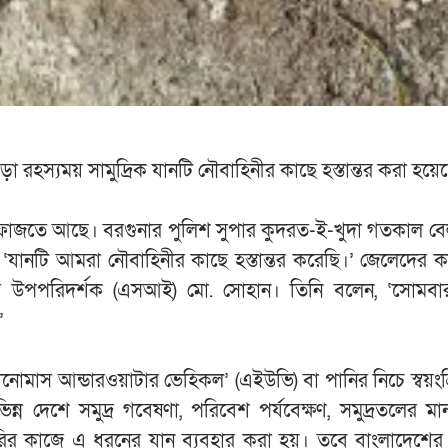
রহস্যময় সামুদ্রিক যানটি নৌবাহিনীর কাছে হস্তান্তর করা হয়ে
েফাজতে আছে। বরগুনার পুলিশ সুপার কুদরত-ই-খুদা গতকাল ব
 ‘যানটি আমরা নৌবাহিনীর কাছে হস্তান্তর করেছি।’ জেলেদের 
নার উপপরিদর্শক (এসআই) মো. সোহান। তিনি বলেন, ‘‌সোমবা
’
অটোনোমাস আন্ডারওয়াটার ভেহিকল’ (এইউভি) বা পানির নিচে স্বয়ংক
ন দেশে সমুদ্র গবেষণা, পরিবেশ পর্যবেক্ষণ, সমুদ্রতলের মানচ
রির কাজে এ ধরনের যান ব্যবহার করা হয়। তবে বাংলাদেশের