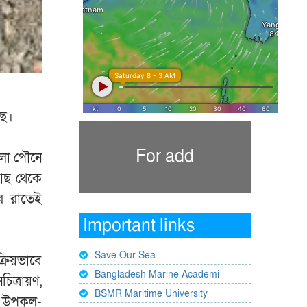
ছে।
For add
েলা পৌনে
কাছ থেকে
র রাতেই
Important links
Save Our Sea
্রিয়ভাবে
Bangladesh Marine Academi
িত্রায়ণ,
BSMR Maritime University
 উপকূল-