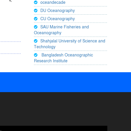
oceandecade
DU Oceanography
CU Oceanography
SAU Marine Fisheries and
Oceanography
Shahjalal University of Science and
Technology
Bangladesh Oceanographic
Research Institute