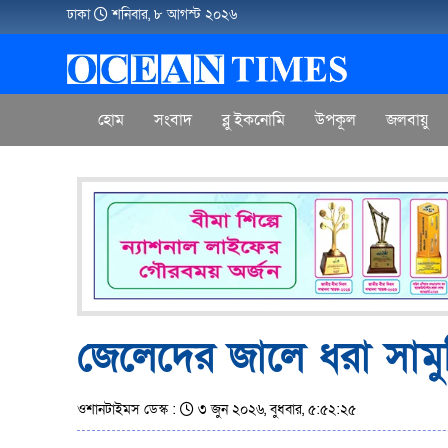
ঢাকা
শনিবার, ৮ আগস্ট ২০২৬
হোম
সংবাদ
ব্লু ইকনোমি
উপকূল
জলবায়ু
জেলেদের জালে ধরা সামুদ্
ওশানটাইমস ডেস্ক :
৩ জুন ২০২৬, বুধবার, ৫:৫২:২৫