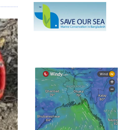
নেই স্থায়ী পদক্ষেপ
১৩ জেলায় ঝোড়ো হাওয়া-বজ্রবৃষ্টির শঙ্কা,
নদীবন্দরে ১ নম্বর সতর্কসংকেত
দেশের ৫ জেলায় বন্যার শঙ্কা
দেশের বিভিন্ন অঞ্চলে বজ্রবৃষ্টির আভাস,
ঢাকার আকাশও মেঘলা
আগস্টে টানা বৃষ্টি ও বন্যার আভাস, সাগরে
একাধিক লঘুচাপের শঙ্কা
স্বস্তি ও শঙ্কার পূর্বাভাস দিল আবহাওয়া