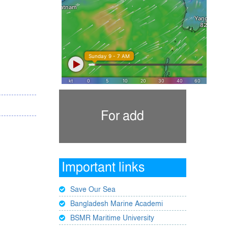
For add
Important links
Save Our Sea
Bangladesh Marine Academi
BSMR Maritime University