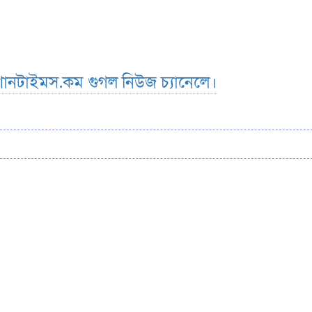
ানটাইমস.কম গুগল নিউজ চ্যানেলে।