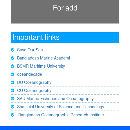
For add
Important links
Save Our Sea
Bangladesh Marine Academi
BSMR Maritime University
oceandecade
DU Oceanography
CU Oceanography
SAU Marine Fisheries and Oceanography
Shahjalal University of Science and Technology
Bangladesh Oceanographic Research Institute