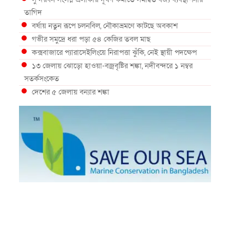
তাগিদ
বর্ষায় নতুন রূপে চলনবিল, নৌকাভ্রমণে কাটছে অবকাশ
গভীর সমুদ্রে ধরা পড়া ৫৪ কেজির তবল মাছ
কক্সবাজারে প্যারাসেইলিংয়ে নিরাপত্তা ঝুঁকি, নেই স্থায়ী পদক্ষেপ
১৩ জেলায় ঝোড়ো হাওয়া-বজ্রবৃষ্টির শঙ্কা, নদীবন্দরে ১ নম্বর
সতর্কসংকেত
দেশের ৫ জেলায় বন্যার শঙ্কা
দেশের বিভিন্ন অঞ্চলে বজ্রবৃষ্টির আভাস, ঢাকার আকাশও মেঘলা
আগস্টে টানা বৃষ্টি ও বন্যার আভাস, সাগরে একাধিক লঘুচাপের
শঙ্কা
স্বস্তি ও শঙ্কার পূর্বাভাস দিল আবহাওয়া