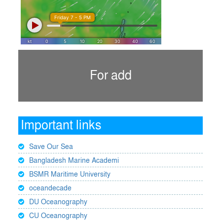
For add
Important links
Save Our Sea
Bangladesh Marine Academi
BSMR Maritime University
oceandecade
DU Oceanography
CU Oceanography