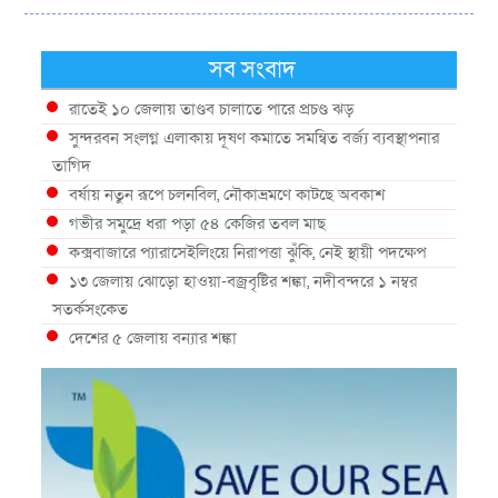
সব সংবাদ
রাতেই ১০ জেলায় তাণ্ডব চালাতে পারে প্রচণ্ড ঝড়
সুন্দরবন সংলগ্ন এলাকায় দূষণ কমাতে সমন্বিত বর্জ্য ব্যবস্থাপনার
তাগিদ
বর্ষায় নতুন রূপে চলনবিল, নৌকাভ্রমণে কাটছে অবকাশ
গভীর সমুদ্রে ধরা পড়া ৫৪ কেজির তবল মাছ
কক্সবাজারে প্যারাসেইলিংয়ে নিরাপত্তা ঝুঁকি, নেই স্থায়ী পদক্ষেপ
১৩ জেলায় ঝোড়ো হাওয়া-বজ্রবৃষ্টির শঙ্কা, নদীবন্দরে ১ নম্বর
সতর্কসংকেত
দেশের ৫ জেলায় বন্যার শঙ্কা
দেশের বিভিন্ন অঞ্চলে বজ্রবৃষ্টির আভাস, ঢাকার আকাশও মেঘলা
আগস্টে টানা বৃষ্টি ও বন্যার আভাস, সাগরে একাধিক লঘুচাপের
শঙ্কা
স্বস্তি ও শঙ্কার পূর্বাভাস দিল আবহাওয়া