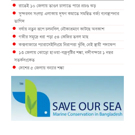
রাতেই ১০ জেলায় তাণ্ডব চালাতে পারে প্রচণ্ড ঝড়
সুন্দরবন সংলগ্ন এলাকায় দূষণ কমাতে সমন্বিত বর্জ্য ব্যবস্থাপনার
তাগিদ
বর্ষায় নতুন রূপে চলনবিল, নৌকাভ্রমণে কাটছে অবকাশ
গভীর সমুদ্রে ধরা পড়া ৫৪ কেজির তবল মাছ
কক্সবাজারে প্যারাসেইলিংয়ে নিরাপত্তা ঝুঁকি, নেই স্থায়ী পদক্ষেপ
১৩ জেলায় ঝোড়ো হাওয়া-বজ্রবৃষ্টির শঙ্কা, নদীবন্দরে ১ নম্বর
সতর্কসংকেত
দেশের ৫ জেলায় বন্যার শঙ্কা
দেশের বিভিন্ন অঞ্চলে বজ্রবৃষ্টির আভাস, ঢাকার আকাশও মেঘলা
আগস্টে টানা বৃষ্টি ও বন্যার আভাস, সাগরে একাধিক লঘুচাপের
শঙ্কা
স্বস্তি ও শঙ্কার পূর্বাভাস দিল আবহাওয়া