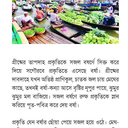
গ্রীষ্মের তাপদাহ প্রকৃতিকে সজল বষর্ণে সিক্ত করে
দিয়ে সগৌরবে প্রকৃতিতে এসেছে বর্ষা। গ্রীষ্মের
দাবদাহে যখন অতিষ্ঠ প্রাণিকুল, চাতক জল চায় মেঘের
কাছে, তখনই বর্ষা-কন্যা আসে বৃষ্টির নূপুর পায়ে, ঝুমুর
ঝুমুর মল বাজিয়ে। সজল বর্ষণে রুক্ষ প্রকৃতিকে স্নান
করিয়ে পূত-পবিত্র করে দেয় বর্ষা।
প্রকৃতি যেন বর্ষার ছোঁয়া পেয়ে সজল হয়ে ওঠে। মেঘ-