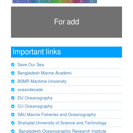
For add
Important links
Save Our Sea
Bangladesh Marine Academi
BSMR Maritime University
oceandecade
DU Oceanography
CU Oceanography
SAU Marine Fisheries and Oceanography
Shahjalal University of Science and Technology
Bangladesh Oceanographic Research Institute