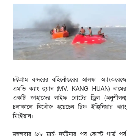
চট্টগ্রাম বন্দরের বহির্নোঙরের আলফা অ্যাংকরেজে
এমভি ক্যাং হুয়ান (MV. KANG HUAN) নামের
একটি জাহাজের লাইফ বোটের ড্রিল (অনুশীলন)
চলাকালে নিখোঁজ হয়েছেন চিফ ইঞ্জিনিয়ার ঝ্যাং
মিংইয়ান।
মঙ্গলবার (২৮ মার্চ) দুর্ঘটনার পর কোস্ট গার্ড পূর্ব