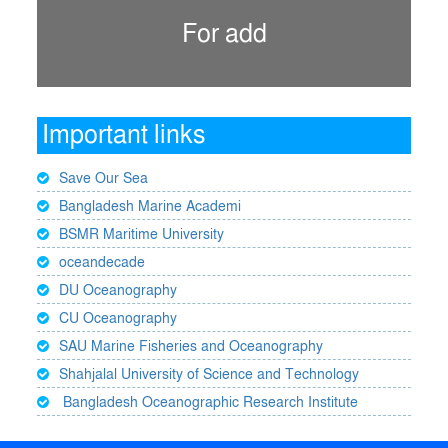
For add
Important links
Save Our Sea
Bangladesh Marine Academi
BSMR Maritime University
oceandecade
DU Oceanography
CU Oceanography
SAU Marine Fisheries and Oceanography
Shahjalal University of Science and Technology
Bangladesh Oceanographic Research Institute