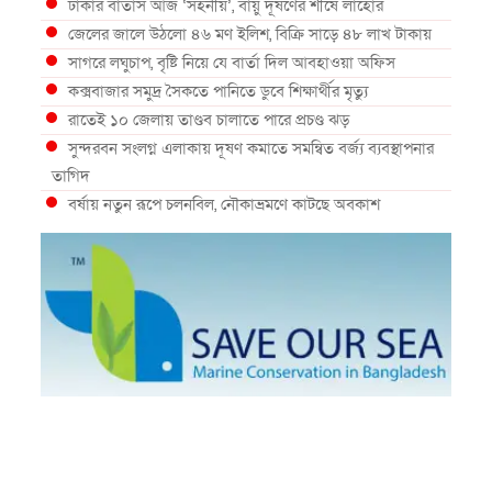
ঢাকার বাতাস আজ ‘সহনীয়’, বায়ু দূষণের শীর্ষে লাহোর
জেলের জালে উঠলো ৪৬ মণ ইলিশ, বিক্রি সাড়ে ৪৮ লাখ টাকায়
সাগরে লঘুচাপ, বৃষ্টি নিয়ে যে বার্তা দিল আবহাওয়া অফিস
কক্সবাজার সমুদ্র সৈকতে পানিতে ডুবে শিক্ষার্থীর মৃত্যু
রাতেই ১০ জেলায় তাণ্ডব চালাতে পারে প্রচণ্ড ঝড়
সুন্দরবন সংলগ্ন এলাকায় দূষণ কমাতে সমন্বিত বর্জ্য ব্যবস্থাপনার
তাগিদ
বর্ষায় নতুন রূপে চলনবিল, নৌকাভ্রমণে কাটছে অবকাশ
গভীর সমুদ্রে ধরা পড়া ৫৪ কেজির তবল মাছ
কক্সবাজারে প্যারাসেইলিংয়ে নিরাপত্তা ঝুঁকি, নেই স্থায়ী পদক্ষেপ