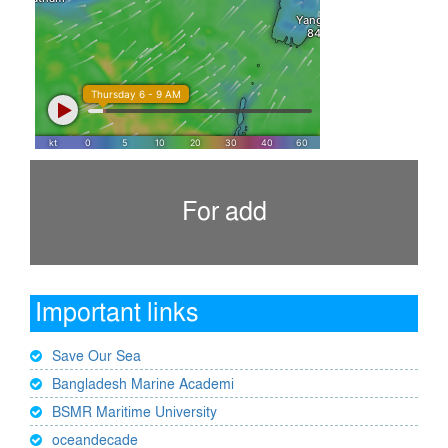
For add
Important links
Save Our Sea
Bangladesh Marine Academi
BSMR Maritime University
oceandecade