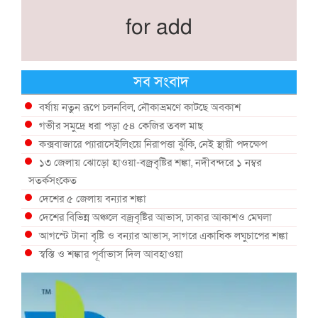
for add
সব সংবাদ
বর্ষায় নতুন রূপে চলনবিল, নৌকাভ্রমণে কাটছে অবকাশ
গভীর সমুদ্রে ধরা পড়া ৫৪ কেজির তবল মাছ
কক্সবাজারে প্যারাসেইলিংয়ে নিরাপত্তা ঝুঁকি, নেই স্থায়ী পদক্ষেপ
১৩ জেলায় ঝোড়ো হাওয়া-বজ্রবৃষ্টির শঙ্কা, নদীবন্দরে ১ নম্বর
সতর্কসংকেত
দেশের ৫ জেলায় বন্যার শঙ্কা
দেশের বিভিন্ন অঞ্চলে বজ্রবৃষ্টির আভাস, ঢাকার আকাশও মেঘলা
আগস্টে টানা বৃষ্টি ও বন্যার আভাস, সাগরে একাধিক লঘুচাপের শঙ্কা
স্বস্তি ও শঙ্কার পূর্বাভাস দিল আবহাওয়া
সৌদির নেতৃত্বে নতুন সামুদ্রিক প্রতিরক্ষা জোটে বাংলাদেশ
ইউরোপে দাবানল: আকাশে উড়ছে আগুন নেভানোর বিমান