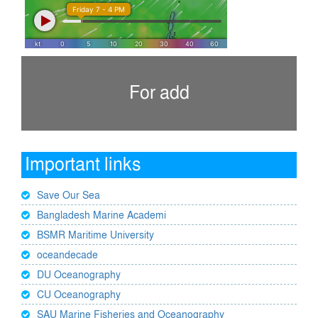
For add
Important links
Save Our Sea
Bangladesh Marine Academi
BSMR Maritime University
oceandecade
DU Oceanography
CU Oceanography
SAU Marine Fisheries and Oceanography