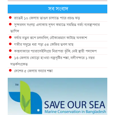
সব সংবাদ
রাতেই ১০ জেলায় তাণ্ডব চালাতে পারে প্রচণ্ড ঝড়
সুন্দরবন সংলগ্ন এলাকায় দূষণ কমাতে সমন্বিত বর্জ্য ব্যবস্থাপনার
তাগিদ
বর্ষায় নতুন রূপে চলনবিল, নৌকাভ্রমণে কাটছে অবকাশ
গভীর সমুদ্রে ধরা পড়া ৫৪ কেজির তবল মাছ
কক্সবাজারে প্যারাসেইলিংয়ে নিরাপত্তা ঝুঁকি, নেই স্থায়ী পদক্ষেপ
১৩ জেলায় ঝোড়ো হাওয়া-বজ্রবৃষ্টির শঙ্কা, নদীবন্দরে ১ নম্বর
সতর্কসংকেত
দেশের ৫ জেলায় বন্যার শঙ্কা
দেশের বিভিন্ন অঞ্চলে বজ্রবৃষ্টির আভাস, ঢাকার আকাশও মেঘলা
আগস্টে টানা বৃষ্টি ও বন্যার আভাস, সাগরে একাধিক লঘুচাপের শঙ্কা
স্বস্তি ও শঙ্কার পূর্বাভাস দিল আবহাওয়া