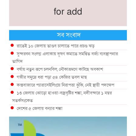
for add
সব সংবাদ
রাতেই ১০ জেলায় তাণ্ডব চালাতে পারে প্রচণ্ড ঝড়
সুন্দরবন সংলগ্ন এলাকায় দূষণ কমাতে সমন্বিত বর্জ্য ব্যবস্থাপনার
তাগিদ
বর্ষায় নতুন রূপে চলনবিল, নৌকাভ্রমণে কাটছে অবকাশ
গভীর সমুদ্রে ধরা পড়া ৫৪ কেজির তবল মাছ
কক্সবাজারে প্যারাসেইলিংয়ে নিরাপত্তা ঝুঁকি, নেই স্থায়ী পদক্ষেপ
১৩ জেলায় ঝোড়ো হাওয়া-বজ্রবৃষ্টির শঙ্কা, নদীবন্দরে ১ নম্বর
সতর্কসংকেত
দেশের ৫ জেলায় বন্যার শঙ্কা
দেশের বিভিন্ন অঞ্চলে বজ্রবৃষ্টির আভাস, ঢাকার আকাশও মেঘলা
আগস্টে টানা বৃষ্টি ও বন্যার আভাস, সাগরে একাধিক লঘুচাপের শঙ্কা
স্বস্তি ও শঙ্কার পূর্বাভাস দিল আবহাওয়া