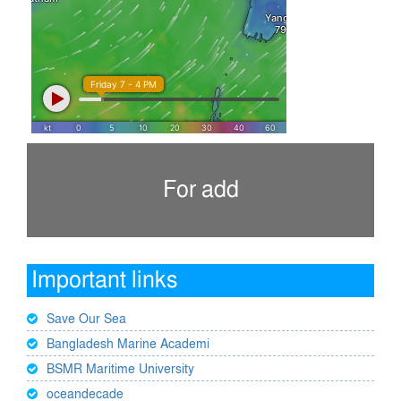
For add
Important links
Save Our Sea
Bangladesh Marine Academi
BSMR Maritime University
oceandecade