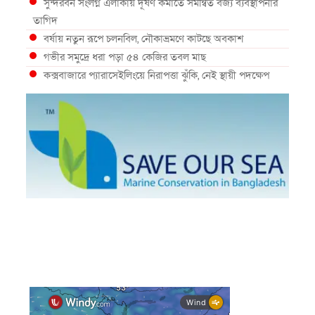
সুন্দরবন সংলগ্ন এলাকায় দূষণ কমাতে সমন্বিত বর্জ্য ব্যবস্থাপনার
তাগিদ
বর্ষায় নতুন রূপে চলনবিল, নৌকাভ্রমণে কাটছে অবকাশ
গভীর সমুদ্রে ধরা পড়া ৫৪ কেজির তবল মাছ
কক্সবাজারে প্যারাসেইলিংয়ে নিরাপত্তা ঝুঁকি, নেই স্থায়ী পদক্ষেপ
১৩ জেলায় ঝোড়ো হাওয়া-বজ্রবৃষ্টির শঙ্কা, নদীবন্দরে ১ নম্বর
সতর্কসংকেত
দেশের ৫ জেলায় বন্যার শঙ্কা