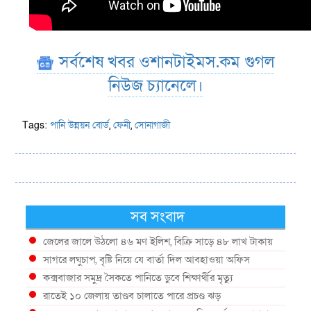
সর্বশেষ খবর ওশানটাইমস.কম গুগল
নিউজ চ্যানেলে।
Tags:
পানি উন্নয়ন বোর্ড
,
ফেনী
,
সোনাগাজী
সব সংবাদ
জেলের জালে উঠলো ৪৬ মণ ইলিশ, বিক্রি সাড়ে ৪৮ লাখ টাকায়
সাগরে লঘুচাপ, বৃষ্টি নিয়ে যে বার্তা দিল আবহাওয়া অফিস
কক্সবাজার সমুদ্র সৈকতে পানিতে ডুবে শিক্ষার্থীর মৃত্যু
রাতেই ১০ জেলায় তাণ্ডব চালাতে পারে প্রচণ্ড ঝড়