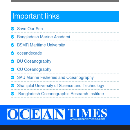
Important links
Save Our Sea
Bangladesh Marine Academi
BSMR Maritime University
oceandecade
DU Oceanography
CU Oceanography
SAU Marine Fisheries and Oceanography
Shahjalal University of Science and Technology
Bangladesh Oceanographic Research Institute