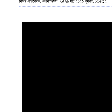
নিজস্ব প্রতিবেদক, ওশানটাইমস :
২৯ মার্চ ২০২৩, বুধবার, ০:০৪:১২