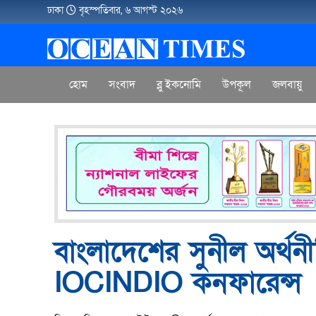
ঢাকা
বৃহস্পতিবার, ৬ আগস্ট ২০২৬
হোম
সংবাদ
ব্লু ইকনোমি
উপকূল
জলবায়ু
বাংলাদেশের সুনীল অর্থনীত
IOCINDIO কনফারেন্স