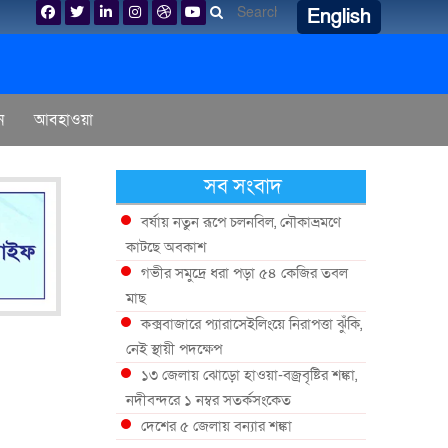
English
ন
আবহাওয়া
সব সংবাদ
বর্ষায় নতুন রূপে চলনবিল, নৌকাভ্রমণে
কাটছে অবকাশ
গভীর সমুদ্রে ধরা পড়া ৫৪ কেজির তবল
মাছ
কক্সবাজারে প্যারাসেইলিংয়ে নিরাপত্তা ঝুঁকি,
নেই স্থায়ী পদক্ষেপ
১৩ জেলায় ঝোড়ো হাওয়া-বজ্রবৃষ্টির শঙ্কা,
নদীবন্দরে ১ নম্বর সতর্কসংকেত
দেশের ৫ জেলায় বন্যার শঙ্কা