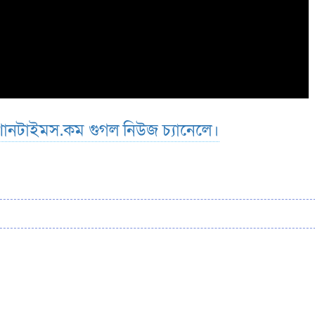
ানটাইমস.কম গুগল নিউজ চ্যানেলে।