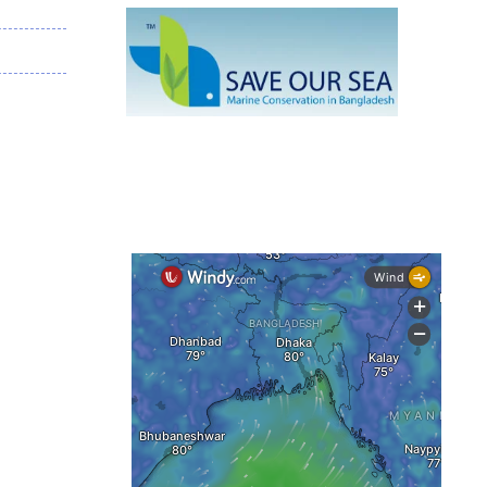
দেশের বিভিন্ন অঞ্চলে বজ্রবৃষ্টির আভাস,
ঢাকার আকাশও মেঘলা
আগস্টে টানা বৃষ্টি ও বন্যার আভাস, সাগরে
একাধিক লঘুচাপের শঙ্কা
স্বস্তি ও শঙ্কার পূর্বাভাস দিল আবহাওয়া
সৌদির নেতৃত্বে নতুন সামুদ্রিক প্রতিরক্ষা
জোটে বাংলাদেশ
ইউরোপে দাবানল: আকাশে উড়ছে আগুন
নেভানোর বিমান