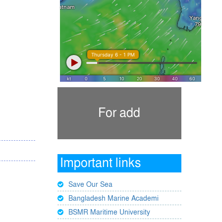
For add
Important links
Save Our Sea
Bangladesh Marine Academi
BSMR Maritime University