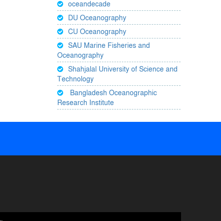
oceandecade
DU Oceanography
CU Oceanography
SAU Marine Fisheries and
Oceanography
Shahjalal University of Science and
Technology
Bangladesh Oceanographic
Research Institute