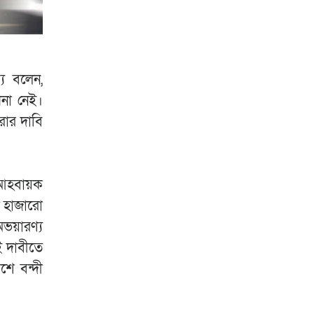
ে বলেন,
পনা নেই।
রার দাবি
শ আহবায়ক
ী হাজারো
অভয়ারণ্য
ই দাবীতে
শে বন্দী