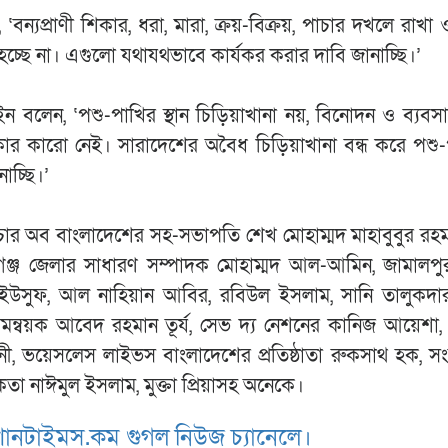
ন্যপ্রাণী শিকার, ধরা, মারা, ক্রয়-বিক্রয়, পাচার দখলে রাখা 
্ছে না। এগুলো যথাযথভাবে কার্যকর করার দাবি জানাচ্ছি।’
 বলেন, ‘পশু-পাখির স্থান চিড়িয়াখানা নয়, বিনোদন ও ব্যবসা
ার কারো নেই। সারাদেশের অবৈধ চিড়িয়াখানা বন্ধ করে পশু
াচ্ছি।’
্যাচার অব বাংলাদেশের সহ-সভাপতি শেখ মোহাম্মদ মাহাবুবুর রহম
ঞ্জ জেলার সাধারণ সম্পাদক মোহাম্মদ আল-আমিন, জামালপু
মদ ইউসুফ, আল নাহিয়ান আবির, রবিউল ইসলাম, সানি তালুকদা
ন্বয়ক আবেদ রহমান তূর্য, সেভ দ্য নেশনের কানিজ আয়েশা,
ানী, ভয়েসলেস লাইভস বাংলাদেশের প্রতিষ্ঠাতা রুকসাথ হক, সংঘ
কতা নাঈমুল ইসলাম, মুক্তা প্রিয়াসহ অনেকে।
ানটাইমস.কম গুগল নিউজ চ্যানেলে।