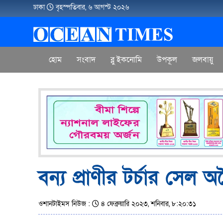
ঢাকা
বৃহস্পতিবার, ৬ আগস্ট ২০২৬
হোম
সংবাদ
ব্লু ইকনোমি
উপকূল
জলবায়ু
বন্য প্রাণীর টর্চার সেল 
ওশানটাইমস নিউজ :
৪ ফেব্রুয়ারি ২০২৩, শনিবার, ৮:২০:৩১