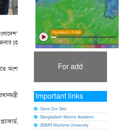
বাংলাদেশ’
্রবার (৩
For add
চিতে অংশ
ানমন্ত্রী
Important links
Save Our Sea
Bangladesh Marine Academi
্যাকার্ড,
BSMR Maritime University