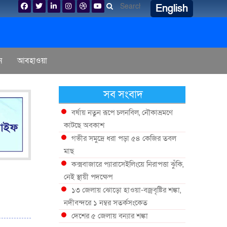
English
ন
আবহাওয়া
সব সংবাদ
বর্ষায় নতুন রূপে চলনবিল, নৌকাভ্রমণে
কাটছে অবকাশ
গভীর সমুদ্রে ধরা পড়া ৫৪ কেজির তবল
মাছ
কক্সবাজারে প্যারাসেইলিংয়ে নিরাপত্তা ঝুঁকি,
নেই স্থায়ী পদক্ষেপ
১৩ জেলায় ঝোড়ো হাওয়া-বজ্রবৃষ্টির শঙ্কা,
নদীবন্দরে ১ নম্বর সতর্কসংকেত
দেশের ৫ জেলায় বন্যার শঙ্কা