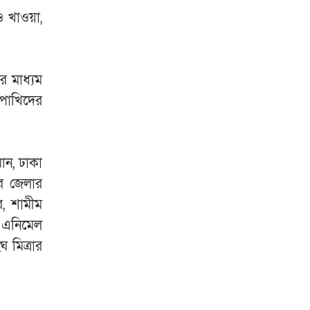
ও খাওয়া,
র মাধ্যম
-পাখিদের
ান, ঢাকা
র জেলার
র, শামীম
 এনিমেল
 মিত্রার