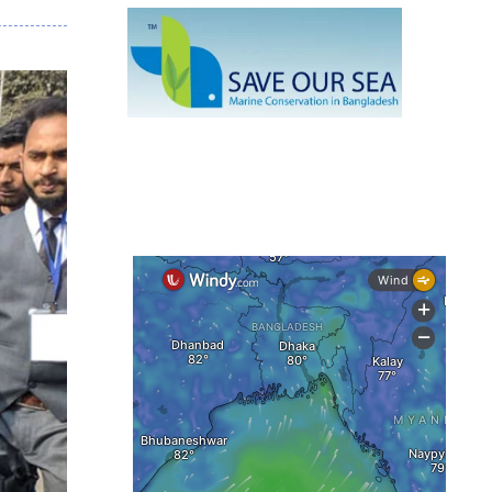
দেশের বিভিন্ন অঞ্চলে বজ্রবৃষ্টির আভাস,
ঢাকার আকাশও মেঘলা
আগস্টে টানা বৃষ্টি ও বন্যার আভাস, সাগরে
একাধিক লঘুচাপের শঙ্কা
স্বস্তি ও শঙ্কার পূর্বাভাস দিল আবহাওয়া
সৌদির নেতৃত্বে নতুন সামুদ্রিক প্রতিরক্ষা
জোটে বাংলাদেশ
ইউরোপে দাবানল: আকাশে উড়ছে আগুন
নেভানোর বিমান