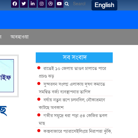
English
ন
আবহাওয়া
সব সংবাদ
রাতেই ১০ জেলায় তাণ্ডব চালাতে পারে
প্রচণ্ড ঝড়
সুন্দরবন সংলগ্ন এলাকায় দূষণ কমাতে
সমন্বিত বর্জ্য ব্যবস্থাপনার তাগিদ
বর্ষায় নতুন রূপে চলনবিল, নৌকাভ্রমণে
াছ
কাটছে অবকাশ
গভীর সমুদ্রে ধরা পড়া ৫৪ কেজির তবল
মাছ
কক্সবাজারে প্যারাসেইলিংয়ে নিরাপত্তা ঝুঁকি,