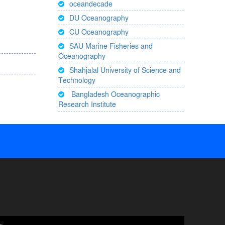
oceandecade
DU Oceanography
CU Oceanography
SAU Marine Fisheries and
Oceanography
Shahjalal University of Science and
Technology
Bangladesh Oceanographic
Research Institute