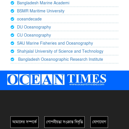
Bangladesh Marine Academi
BSMR Maritime University
oceandecade
DU Oceanography
CU Oceanography
SAU Marine Fisheries and Oceanography
Shahjalal University of Science and Technology
Bangladesh Oceanographic Research Institute
আমাদের সম্পর্কে
গোপনীয়তা সংক্রান্ত বিবৃতি
যোগাযোগ