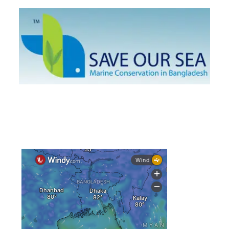
গভীর সমুদ্রে ধরা পড়া ৫৪ কেজির তবল মাছ
কক্সবাজারে প্যারাসেইলিংয়ে নিরাপত্তা ঝুঁকি, নেই স্থায়ী পদক্ষেপ