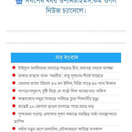
সর্বশেষ খবর ওশানটাইমস.কম গুগল
নিউজ চ্যানেলে।
সব সংবাদ
টাইফুন ডলফিনের আঘাতে লণ্ডভণ্ড চীন, ভয়াবহ বন্যার আশঙ্কা
ঢাকার বাতাস আজ ‘সহনীয়’, বায়ু দূষণের শীর্ষে লাহোর
জেলের জালে উঠলো ৪৬ মণ ইলিশ, বিক্রি সাড়ে ৪৮ লাখ টাকায়
সাগরে লঘুচাপ, বৃষ্টি নিয়ে যে বার্তা দিল আবহাওয়া অফিস
কক্সবাজার সমুদ্র সৈকতে পানিতে ডুবে শিক্ষার্থীর মৃত্যু
রাতেই ১০ জেলায় তাণ্ডব চালাতে পারে প্রচণ্ড ঝড়
সুন্দরবন সংলগ্ন এলাকায় দূষণ কমাতে সমন্বিত বর্জ্য ব্যবস্থাপনার
তাগিদ
বর্ষায় নতুন রূপে চলনবিল, নৌকাভ্রমণে কাটছে অবকাশ