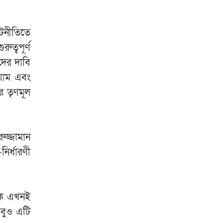
ূটনীতিতে
ত্বপূর্ণ
দের দাবি
য়াম এবং
র তৃণমূল
ুজ্জামান
ির্ধারণী
নকে এখনই
তবুও এটি