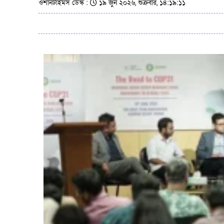
ওশানটাইমস ডেস্ক :
১৯ জুন ২০২৬, শুক্রবার, ১৪:১৯:১১