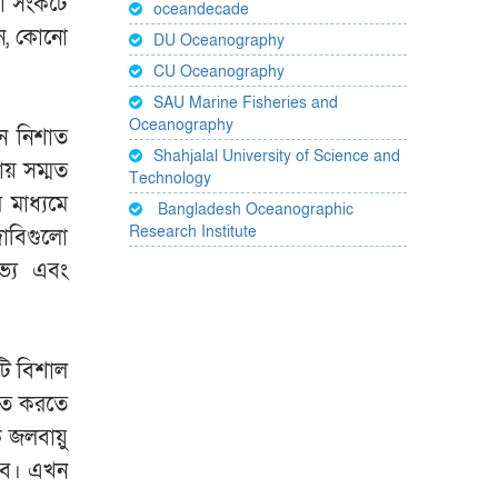
্ষা সংকটে
oceandecade
ান, কোনো
DU Oceanography
CU Oceanography
SAU Marine Fisheries and
Oceanography
ুন নিশাত
Shahjalal University of Science and
ায় সম্মত
Technology
 মাধ্যমে
Bangladesh Oceanographic
Research Institute
াবিগুলো
লভ্য এবং
টি বিশাল
াবিত করতে
 জলবায়ু
হবে। এখন