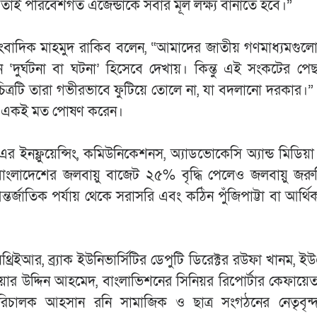
্ম, তাই পরিবেশগত এজেন্ডাকে সবার মূল লক্ষ্য বানাতে হবে।”
াংবাদিক মাহমুদ রাকিব বলেন, “আমাদের জাতীয় গণমাধ্যমগুলো 
িন ‘দুর্ঘটনা বা ঘটনা’ হিসেবে দেখায়। কিন্তু এই সংকটের পে
িত্রটি তারা গভীরভাবে ফুটিয়ে তোলে না, যা বদলানো দরকার।” 
িলও একই মত পোষণ করেন।
 ইনফ্লুয়েন্সিং, কমিউনিকেশনস, অ্যাডভোকেসি অ্যান্ড মিডিয়
ংলাদেশের জলবায়ু বাজেট ২৫% বৃদ্ধি পেলেও জলবায়ু জরুর
ন্তর্জাতিক পর্যায় থেকে সরাসরি এবং কঠিন পুঁজিপাট্টা বা আর্থি
থ্রিইআর, ব্র্যাক ইউনিভার্সিটির ডেপুটি ডিরেক্টর রউফা খানম, 
়ার উদ্দিন আহমেদ, বাংলাভিশনের সিনিয়র রিপোর্টার কেফায়ে
 পরিচালক আহসান রনি সামাজিক ও ছাত্র সংগঠনের নেতৃবৃন্