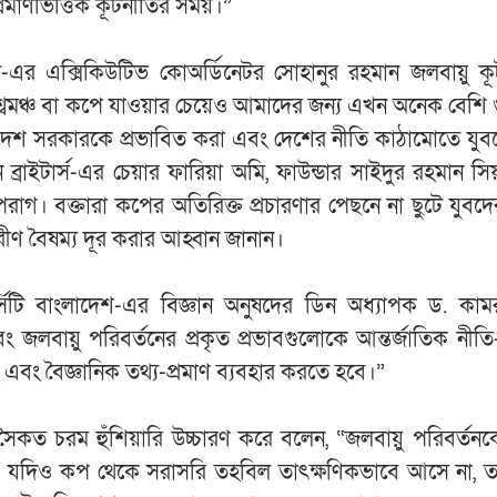
্রমাণভিত্তিক কূটনীতির সময়।”
াল-এর এক্সিকিউটিভ কোঅর্ডিনেটর সোহানুর রহমান জলবায়ু ক
বমঞ্চ বা কপে যাওয়ার চেয়েও আমাদের জন্য এখন অনেক বেশি গুরু
দেশ সরকারকে প্রভাবিত করা এবং দেশের নীতি কাঠামোতে যুব
 ব্রাইটার্স-এর চেয়ার ফারিয়া অমি, ফাউন্ডার সাইদুর রহমান সি
পরাগ। বক্তারা কপের অতিরিক্ত প্রচারণার পেছনে না ছুটে যুবদে
রীণ বৈষম্য দূর করার আহ্বান জানান।
ার্সিটি বাংলাদেশ-এর বিজ্ঞান অনুষদের ডিন অধ্যাপক ড. কামর
বায়ু পরিবর্তনের প্রকৃত প্রভাবগুলোকে আন্তর্জাতিক নীতি-ন
ং এবং বৈজ্ঞানিক তথ্য-প্রমাণ ব্যবহার করতে হবে।”
ৈকত চরম হুঁশিয়ারি উচ্চারণ করে বলেন, “জলবায়ু পরিবর্ত
বে। যদিও কপ থেকে সরাসরি তহবিল তাৎক্ষণিকভাবে আসে না, 