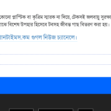
োনো প্লাস্টিক বা কৃত্রিম স্মারক না দিয়ে, টেকসই জলবায়ু সুরক্ষ
 মাঝে বিশেষ উপহার হিসেবে টবসহ জীবন্ত গাছ বিতরণ করা হয়।
ানটাইমস.কম গুগল নিউজ চ্যানেলে।