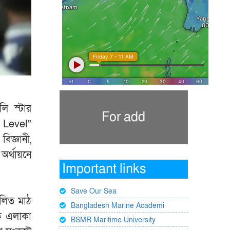
ি স্টার
For add
 Level”
বিজ্ঞানী,
র্থায়নে
Important links
Save Our Sea
ালিত মাঠ
Bangladesh Marine Academi
েক এলাকা
BSMR Maritime University