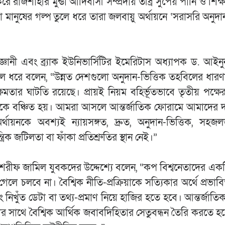
 রাজশাহীর মুন্ডা আদিবাসী সম্প্রদায় তীব্র সুপেয় পানি ও শিক
মানুষের গল্প তুলে ধরে তারা জলবায়ু অর্থায়নে ‘সরাসরি অনুদ
িজ্ঞানী এবং ব্র্যাক ইউনিভার্সিটির ইমেরিটাস অধ্যাপক ড. আইন
ে ধরে বলেন, “উন্নত দেশগুলো অনুদান-ভিত্তিক তহবিলের ধারণ
 ঘাটতি রয়েছে। প্রায়ই নিয়ম বহির্ভূতভাবে তৃতীয় পক্ষের
ে বঞ্চিত হয়। আমরা আসলে আন্তর্জাতিক ফোরামে আমাদের দ
য়নকে অবশ্যই ন্যায়সঙ্গত, দ্রুত, অনুদান-ভিত্তিক, সহজ
জটিলতা বা ফাঁকা প্রতিশ্রুতির স্থান নেই।”
টর শরীফ জামিল যুবকদের উদ্দেশ্যে বলেন, “কপ বিশ্বনেতাদের এক
গেলে চলবে না। বৈশ্বিক নীতি-প্রক্রিয়াকে সত্যিকার অর্থে প্রভ
নিখুঁত ডেটা বা তথ্য-প্রমাণ নিয়ে হাজির হতে হবে। আন্তর্জাতিক
তবতার সাথে বৈশ্বিক আর্থিক জবাবদিহিতার সেতুবন্ধন তৈরি করতে 