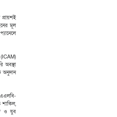
প্রায়শই
ছনের মূল
প্যানেলে
া (ICAM)
ি অবস্থা
ক অনুদান
ইউএএলবি-
ত শাকিল,
দ ও যুব