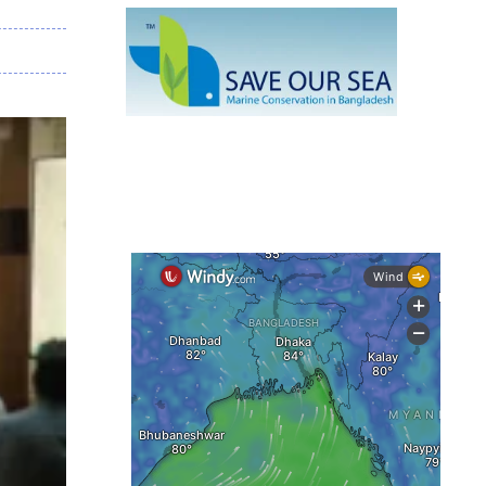
নেই স্থায়ী পদক্ষেপ
১৩ জেলায় ঝোড়ো হাওয়া-বজ্রবৃষ্টির শঙ্কা,
নদীবন্দরে ১ নম্বর সতর্কসংকেত
দেশের ৫ জেলায় বন্যার শঙ্কা
দেশের বিভিন্ন অঞ্চলে বজ্রবৃষ্টির আভাস,
ঢাকার আকাশও মেঘলা
আগস্টে টানা বৃষ্টি ও বন্যার আভাস, সাগরে
একাধিক লঘুচাপের শঙ্কা
স্বস্তি ও শঙ্কার পূর্বাভাস দিল আবহাওয়া