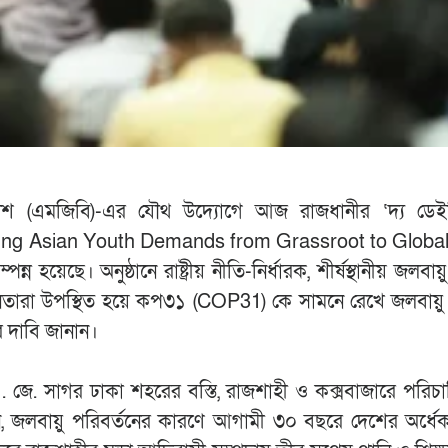
দেশ (এমজিবি)-এর যৌথ উদ্যোগে আজ রাজধানীর ‘দ্য ডেইল
ging Asian Youth Demands from Grassroot to Global
য়েছে। অনুষ্ঠানে রাষ্ট্রীয় নীতি-নির্ধারক, শীর্ষস্থানীয় জলবায়ু 
নেতারা উপস্থিত হয়ে কপ৩১ (COP31) কে সামনে রেখে জলবায়ু অ
র দাবি জানান।
এ. জে. সাগর ঢাকা শহরের বস্তি, রাজশাহী ও কক্সবাজারে পরিচ
ানান, জলবায়ু পরিবর্তনের কারণে আগামী ৩০ বছরে দেশের অর্ধ