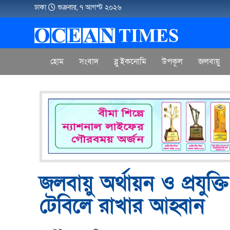
ঢাকা
শুক্রবার, ৭ আগস্ট ২০২৬
হোম
সংবাদ
ব্লু ইকনোমি
উপকূল
জলবায়ু
জলবায়ু অর্থায়ন ও প্রযু
টেবিলে রাখার আহ্বান