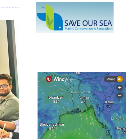
মাছ
কক্সবাজারে প্যারাসেইলিংয়ে নিরাপত্তা ঝুঁকি,
নেই স্থায়ী পদক্ষেপ
১৩ জেলায় ঝোড়ো হাওয়া-বজ্রবৃষ্টির শঙ্কা,
নদীবন্দরে ১ নম্বর সতর্কসংকেত
দেশের ৫ জেলায় বন্যার শঙ্কা
দেশের বিভিন্ন অঞ্চলে বজ্রবৃষ্টির আভাস,
ঢাকার আকাশও মেঘলা
আগস্টে টানা বৃষ্টি ও বন্যার আভাস, সাগরে
একাধিক লঘুচাপের শঙ্কা