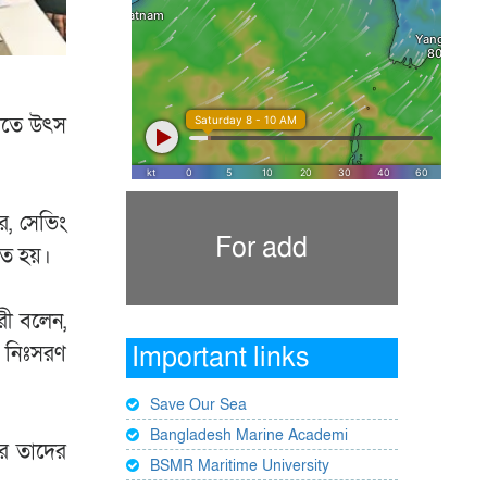
চাতে উৎস
র, সেভিং
For add
িত হয়।
রী বলেন,
 নিঃসরণ
Important links
Save Our Sea
Bangladesh Marine Academi
ের তাদের
BSMR Maritime University