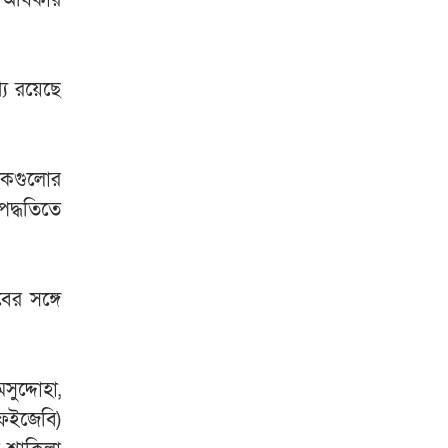
যে রয়েছে
ঘটকগুলোর
দ্ধতিতে
র সঙ্গে
সুদ্দোহা,
এফইজেবি)