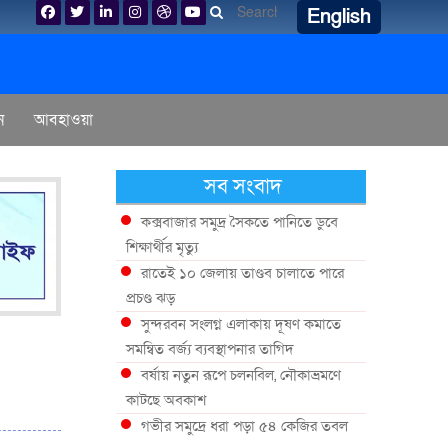
English
ন
আবহাওয়া
সব সংবাদ
কক্সবাজার সমুদ্র সৈকতে পানিতে ডুবে
শিক্ষার্থীর মৃত্যু
রাতেই ১০ জেলায় তাণ্ডব চালাতে পারে
প্রচণ্ড ঝড়
সুন্দরবন সংলগ্ন এলাকায় দূষণ কমাতে
সমন্বিত বর্জ্য ব্যবস্থাপনার তাগিদ
বর্ষায় নতুন রূপে চলনবিল, নৌকাভ্রমণে
কাটছে অবকাশ
গভীর সমুদ্রে ধরা পড়া ৫৪ কেজির তবল