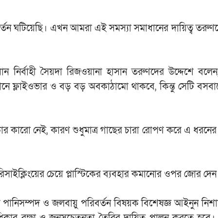
বর্তন ঘটিয়েছি। এখন আমরা এই সমস্যা সমাধানের দায়িত্ব তরুণ
ান নির্বাহী সৈয়দা রিজওয়ানা হাসান তরুণদের উদ্দেশে বলে
খানে ফ্লাইওভার ও বড় বড় অবকাঠামো থাকবে, কিন্তু সেটি বসবা
কার কারো নেই, কারণ শুধুমাত্র গাছের চারা রোপণ করে এ ধরনে
 রিসাইক্লিংয়ের চেয়ে প্লাস্টিকের ব্যবহার কমানোর ওপর জোর দেন
িষ্ট পানিসম্পদ ও জলবায়ু পরিবর্তন বিষয়ক বিশেষজ্ঞ আইনুন নিশ
 অধিকার রক্ষা ও জনসচেতনতা তৈরির দায়িত্ব পালন করতে হবে