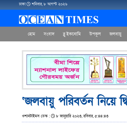
ঢাকা
শনিবার, ৮ আগস্ট ২০২৬
হোম
সংবাদ
ব্লু ইকনোমি
উপকূল
জলবায়ু
‘জলবায়ু পরিবর্তন নিয়ে দ্
ওশানটাইমস ডেস্ক :
৮ জানুয়ারি ২০২৩, রবিবার, ৫:৪৪:৪৩