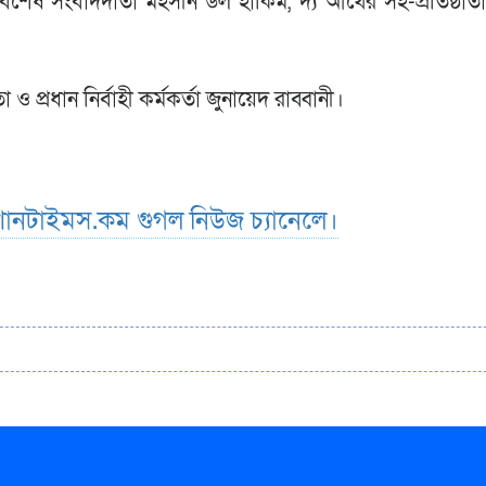
বিশেষ সংবাদদাতা মহসীন উল হাকিম, দ্য আর্থের সহ-প্রতিষ্ঠাত
ও প্রধান নির্বাহী কর্মকর্তা জুনায়েদ রাব্বানী।
ানটাইমস.কম গুগল নিউজ চ্যানেলে।