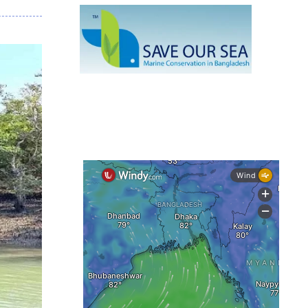
মাছ
কক্সবাজারে প্যারাসেইলিংয়ে নিরাপত্তা ঝুঁকি,
নেই স্থায়ী পদক্ষেপ
১৩ জেলায় ঝোড়ো হাওয়া-বজ্রবৃষ্টির শঙ্কা,
নদীবন্দরে ১ নম্বর সতর্কসংকেত
দেশের ৫ জেলায় বন্যার শঙ্কা
দেশের বিভিন্ন অঞ্চলে বজ্রবৃষ্টির আভাস,
ঢাকার আকাশও মেঘলা
আগস্টে টানা বৃষ্টি ও বন্যার আভাস, সাগরে
একাধিক লঘুচাপের শঙ্কা