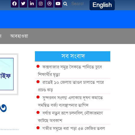
English
ন
আবহাওয়া
সব সংবাদ
কক্সবাজার সমুদ্র সৈকতে পানিতে ডুবে
শিক্ষার্থীর মৃত্যু
রাতেই ১০ জেলায় তাণ্ডব চালাতে পারে
প্রচণ্ড ঝড়
সুন্দরবন সংলগ্ন এলাকায় দূষণ কমাতে
 ৩
সমন্বিত বর্জ্য ব্যবস্থাপনার তাগিদ
বর্ষায় নতুন রূপে চলনবিল, নৌকাভ্রমণে
কাটছে অবকাশ
গভীর সমুদ্রে ধরা পড়া ৫৪ কেজির তবল