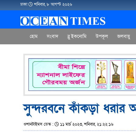
ঢাকা
শনিবার, ৮ আগস্ট ২০২৬
হোম
সংবাদ
ব্লু ইকনোমি
উপকূল
জলবায়ু
সুন্দরবনে কাঁকড়া ধরার 
ওশানটাইমস ডেস্ক :
১১ মার্চ ২০২৩, শনিবার, ২১:২২:১৬