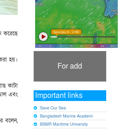
টক করেছে
 করা হয়।
For add
গাছ কাটা
ড়াল এবং
Important links
Save Our Sea
Bangladesh Marine Academi
রে বলেন,
BSMR Maritime University