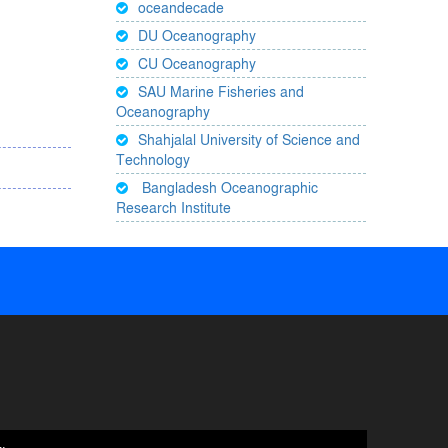
oceandecade
DU Oceanography
CU Oceanography
SAU Marine Fisheries and
Oceanography
Shahjalal University of Science and
Technology
Bangladesh Oceanographic
Research Institute