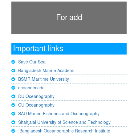
For add
Important links
Save Our Sea
Bangladesh Marine Academi
BSMR Maritime University
oceandecade
DU Oceanography
CU Oceanography
SAU Marine Fisheries and Oceanography
Shahjalal University of Science and Technology
Bangladesh Oceanographic Research Institute