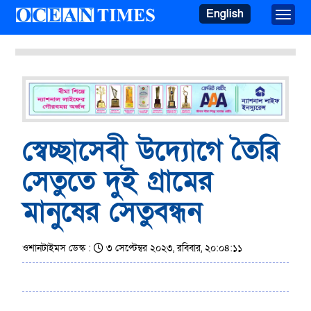
English
Toggle
স্বেচ্ছাসেবী উদ্যোগে তৈরি
সেতুতে দুই গ্রামের
মানুষের সেতুবন্ধন
ওশানটাইমস ডেস্ক :
৩ সেপ্টেম্বর ২০২৩, রবিবার, ২০:০৪:১১