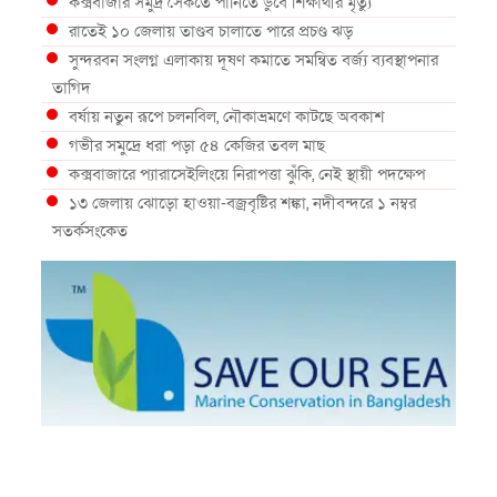
কক্সবাজার সমুদ্র সৈকতে পানিতে ডুবে শিক্ষার্থীর মৃত্যু
রাতেই ১০ জেলায় তাণ্ডব চালাতে পারে প্রচণ্ড ঝড়
সুন্দরবন সংলগ্ন এলাকায় দূষণ কমাতে সমন্বিত বর্জ্য ব্যবস্থাপনার
তাগিদ
বর্ষায় নতুন রূপে চলনবিল, নৌকাভ্রমণে কাটছে অবকাশ
গভীর সমুদ্রে ধরা পড়া ৫৪ কেজির তবল মাছ
কক্সবাজারে প্যারাসেইলিংয়ে নিরাপত্তা ঝুঁকি, নেই স্থায়ী পদক্ষেপ
১৩ জেলায় ঝোড়ো হাওয়া-বজ্রবৃষ্টির শঙ্কা, নদীবন্দরে ১ নম্বর
সতর্কসংকেত
দেশের ৫ জেলায় বন্যার শঙ্কা
দেশের বিভিন্ন অঞ্চলে বজ্রবৃষ্টির আভাস, ঢাকার আকাশও মেঘলা
আগস্টে টানা বৃষ্টি ও বন্যার আভাস, সাগরে একাধিক লঘুচাপের
শঙ্কা