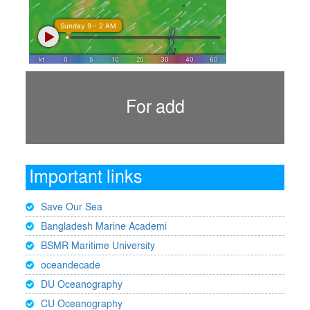
For add
Important links
Save Our Sea
Bangladesh Marine Academi
BSMR Maritime University
oceandecade
DU Oceanography
CU Oceanography