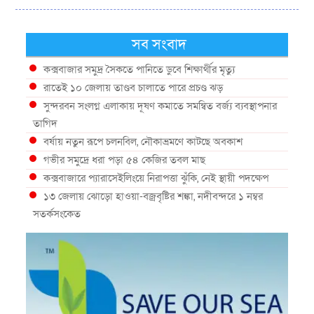
সব সংবাদ
কক্সবাজার সমুদ্র সৈকতে পানিতে ডুবে শিক্ষার্থীর মৃত্যু
রাতেই ১০ জেলায় তাণ্ডব চালাতে পারে প্রচণ্ড ঝড়
সুন্দরবন সংলগ্ন এলাকায় দূষণ কমাতে সমন্বিত বর্জ্য ব্যবস্থাপনার
তাগিদ
বর্ষায় নতুন রূপে চলনবিল, নৌকাভ্রমণে কাটছে অবকাশ
গভীর সমুদ্রে ধরা পড়া ৫৪ কেজির তবল মাছ
কক্সবাজারে প্যারাসেইলিংয়ে নিরাপত্তা ঝুঁকি, নেই স্থায়ী পদক্ষেপ
১৩ জেলায় ঝোড়ো হাওয়া-বজ্রবৃষ্টির শঙ্কা, নদীবন্দরে ১ নম্বর
সতর্কসংকেত
দেশের ৫ জেলায় বন্যার শঙ্কা
দেশের বিভিন্ন অঞ্চলে বজ্রবৃষ্টির আভাস, ঢাকার আকাশও মেঘলা
আগস্টে টানা বৃষ্টি ও বন্যার আভাস, সাগরে একাধিক লঘুচাপের
শঙ্কা