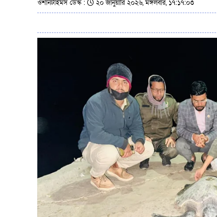
ওশানটাইমস ডেস্ক :
২০ জানুয়ারি ২০২৬, মঙ্গলবার, ১৭:১৭:০৩