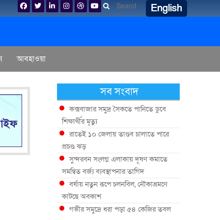
English
ন
আবহাওয়া
সব সংবাদ
কক্সবাজার সমুদ্র সৈকতে পানিতে ডুবে
শিক্ষার্থীর মৃত্যু
রাতেই ১০ জেলায় তাণ্ডব চালাতে পারে
প্রচণ্ড ঝড়
সুন্দরবন সংলগ্ন এলাকায় দূষণ কমাতে
সমন্বিত বর্জ্য ব্যবস্থাপনার তাগিদ
বর্ষায় নতুন রূপে চলনবিল, নৌকাভ্রমণে
কাটছে অবকাশ
গভীর সমুদ্রে ধরা পড়া ৫৪ কেজির তবল