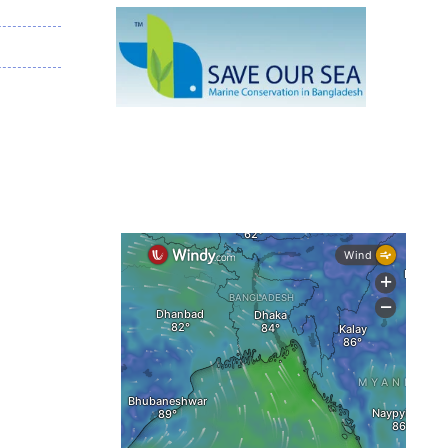
মাছ
কক্সবাজারে প্যারাসেইলিংয়ে নিরাপত্তা ঝুঁকি,
নেই স্থায়ী পদক্ষেপ
১৩ জেলায় ঝোড়ো হাওয়া-বজ্রবৃষ্টির শঙ্কা,
নদীবন্দরে ১ নম্বর সতর্কসংকেত
দেশের ৫ জেলায় বন্যার শঙ্কা
দেশের বিভিন্ন অঞ্চলে বজ্রবৃষ্টির আভাস,
ঢাকার আকাশও মেঘলা
আগস্টে টানা বৃষ্টি ও বন্যার আভাস, সাগরে
একাধিক লঘুচাপের শঙ্কা