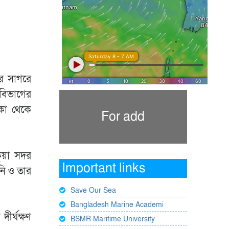
রে সাগরে
বিভাগের
াকা থেকে
For add
কুয়া সদর
Important links
নি ও তার
Save Our Sea
Bangladesh Marine Academi
ীর্ঘক্ষণ
BSMR Maritime University