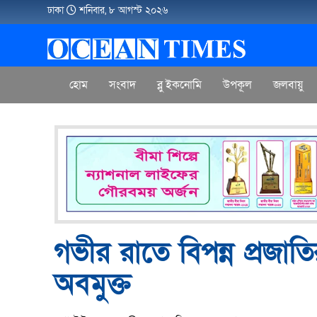
ঢাকা
শনিবার, ৮ আগস্ট ২০২৬
হোম
সংবাদ
ব্লু ইকনোমি
উপকূল
জলবায়ু
গভীর রাতে বিপন্ন প্রজাত
অবমুক্ত