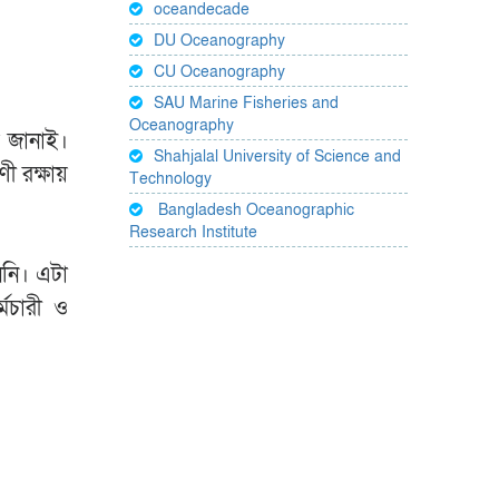
oceandecade
DU Oceanography
CU Oceanography
SAU Marine Fisheries and
Oceanography
ে জানাই।
Shahjalal University of Science and
ণী রক্ষায়
Technology
Bangladesh Oceanographic
Research Institute
ননি। এটা
্মচারী ও