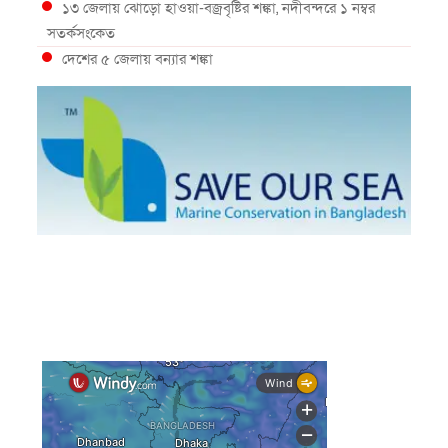
১৩ জেলায় ঝোড়ো হাওয়া-বজ্রবৃষ্টির শঙ্কা, নদীবন্দরে ১ নম্বর
সতর্কসংকেত
দেশের ৫ জেলায় বন্যার শঙ্কা
দেশের বিভিন্ন অঞ্চলে বজ্রবৃষ্টির আভাস, ঢাকার আকাশও মেঘলা
আগস্টে টানা বৃষ্টি ও বন্যার আভাস, সাগরে একাধিক লঘুচাপের
শঙ্কা
স্বস্তি ও শঙ্কার পূর্বাভাস দিল আবহাওয়া