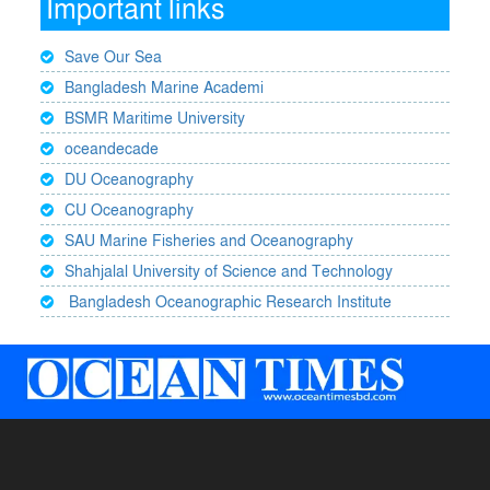
Important links
Save Our Sea
Bangladesh Marine Academi
BSMR Maritime University
oceandecade
DU Oceanography
CU Oceanography
SAU Marine Fisheries and Oceanography
Shahjalal University of Science and Technology
Bangladesh Oceanographic Research Institute