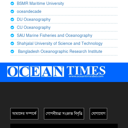
BSMR Maritime University
oceandecade
DU Oceanography
CU Oceanography
SAU Marine Fisheries and Oceanography
Shahjalal University of Science and Technology
Bangladesh Oceanographic Research Institute
আমাদের সম্পর্কে
গোপনীয়তা সংক্রান্ত বিবৃতি
যোগাযোগ