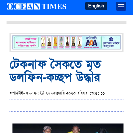
English
Toggle
টেকনাফ সৈকতে মৃত
ডলফিন-কচ্ছপ উদ্ধার
ওশানটাইমস ডেস্ক :
২৬ ফেব্রুয়ারি ২০২৩, রবিবার, ১৬:৫১:১১