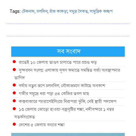
Tags:
টেকনাফ
,
ডলফিন
,
রাঁজ কাকড়া
,
সমুদ্র সৈকত
,
সামুদ্রিক কচ্ছপ
সব সংবাদ
রাতেই ১০ জেলায় তাণ্ডব চালাতে পারে প্রচণ্ড ঝড়
সুন্দরবন সংলগ্ন এলাকায় দূষণ কমাতে সমন্বিত বর্জ্য ব্যবস্থাপনার
তাগিদ
বর্ষায় নতুন রূপে চলনবিল, নৌকাভ্রমণে কাটছে অবকাশ
গভীর সমুদ্রে ধরা পড়া ৫৪ কেজির তবল মাছ
কক্সবাজারে প্যারাসেইলিংয়ে নিরাপত্তা ঝুঁকি, নেই স্থায়ী পদক্ষেপ
১৩ জেলায় ঝোড়ো হাওয়া-বজ্রবৃষ্টির শঙ্কা, নদীবন্দরে ১ নম্বর
সতর্কসংকেত
দেশের ৫ জেলায় বন্যার শঙ্কা
দেশের বিভিন্ন অঞ্চলে বজ্রবৃষ্টির আভাস, ঢাকার আকাশও মেঘলা