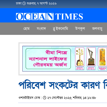
ঢাকা
শুক্রবার, ৭ আগস্ট ২০২৬
হোম
সংবাদ
ব্লু ইকনোমি
উপকূল
জলবায়ু
পরিবেশ সংকটের কারণ কি
ওশানটাইমস ডেস্ক :
২৭ সেপ্টেম্বর ২০২৫, শনিবার, ১৪:১৬:৩৮