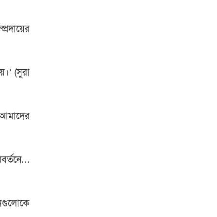
্রদায়ের
।’ (সুরা
তি আমাদের
িবর্তনে…
শনগুলোকে