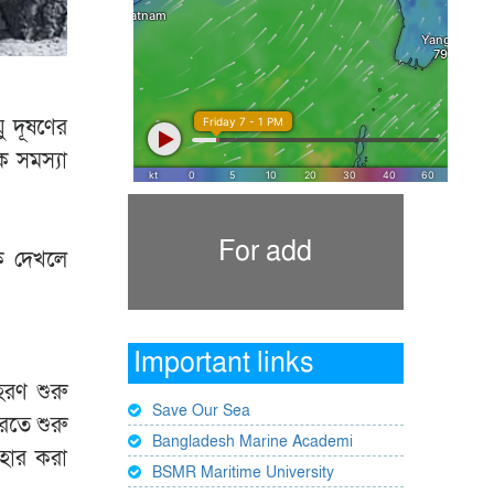
ু দূষণের
ক সমস্যা
For add
কে দেখলে
Important links
হরণ শুরু
Save Our Sea
রতে শুরু
Bangladesh Marine Academi
বহার করা
BSMR Maritime University