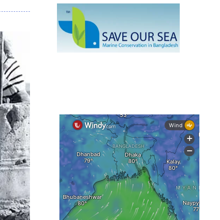
নেই স্থায়ী পদক্ষেপ
১৩ জেলায় ঝোড়ো হাওয়া-বজ্রবৃষ্টির শঙ্কা,
নদীবন্দরে ১ নম্বর সতর্কসংকেত
দেশের ৫ জেলায় বন্যার শঙ্কা
দেশের বিভিন্ন অঞ্চলে বজ্রবৃষ্টির আভাস,
ঢাকার আকাশও মেঘলা
আগস্টে টানা বৃষ্টি ও বন্যার আভাস, সাগরে
একাধিক লঘুচাপের শঙ্কা
স্বস্তি ও শঙ্কার পূর্বাভাস দিল আবহাওয়া