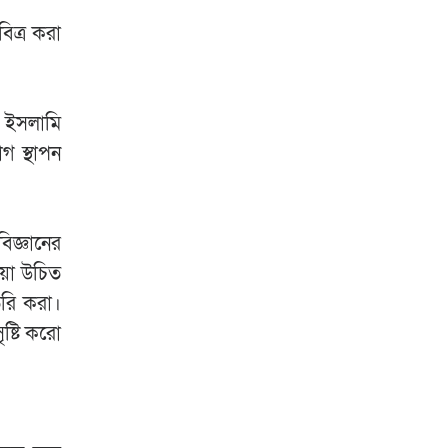
িত্র করা
ং ইসলামি
গ স্থাপন
িজ্ঞানের
য়া উচিত
তৈরি করা।
ষ্টি করো