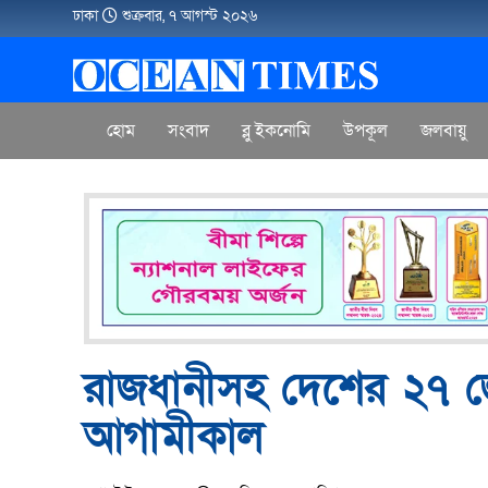
ঢাকা
শুক্রবার, ৭ আগস্ট ২০২৬
হোম
সংবাদ
ব্লু ইকনোমি
উপকূল
জলবায়ু
রাজধানীসহ দেশের ২৭ জ
আগামীকাল