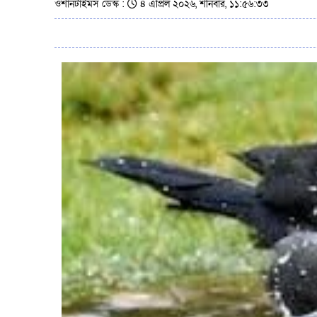
ওশানটাইমস ডেস্ক :
৪ এপ্রিল ২০২৬, শনিবার, ১১:৫৬:৩৩