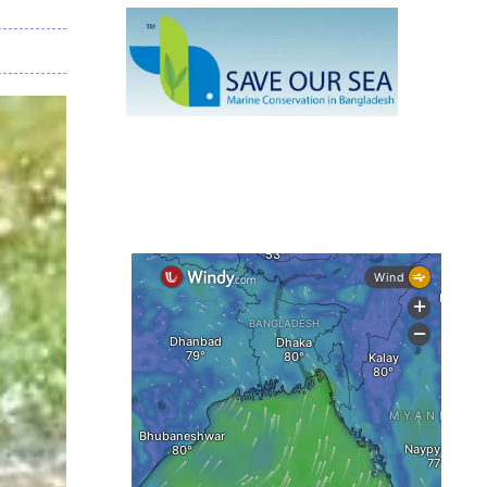
নেই স্থায়ী পদক্ষেপ
১৩ জেলায় ঝোড়ো হাওয়া-বজ্রবৃষ্টির শঙ্কা,
নদীবন্দরে ১ নম্বর সতর্কসংকেত
দেশের ৫ জেলায় বন্যার শঙ্কা
দেশের বিভিন্ন অঞ্চলে বজ্রবৃষ্টির আভাস,
ঢাকার আকাশও মেঘলা
আগস্টে টানা বৃষ্টি ও বন্যার আভাস, সাগরে
একাধিক লঘুচাপের শঙ্কা
স্বস্তি ও শঙ্কার পূর্বাভাস দিল আবহাওয়া