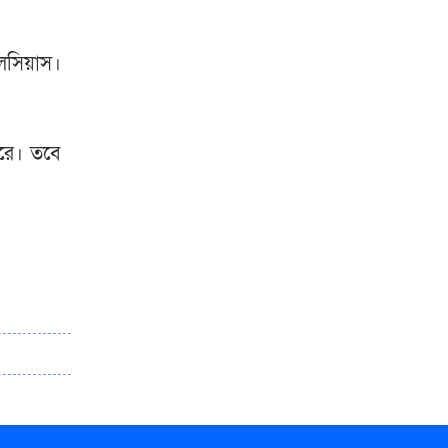
েলসিয়াস।
রে। তবে