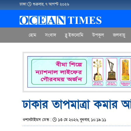
ঢাকা
শুক্রবার, ৭ আগস্ট ২০২৬
হোম
সংবাদ
ব্লু ইকনোমি
উপকূল
জলবায়ু
ঢাকার তাপমাত্রা কমার আভ
ওশানটাইমস ডেস্ক :
১৩ মে ২০২৬, বুধবার, ১০:১৯:১১