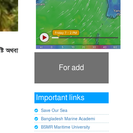
্টি অথবা
For add
Important links
Save Our Sea
Bangladesh Marine Academi
BSMR Maritime University