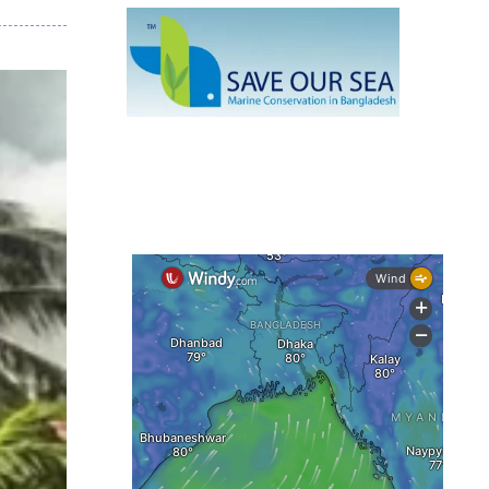
নেই স্থায়ী পদক্ষেপ
১৩ জেলায় ঝোড়ো হাওয়া-বজ্রবৃষ্টির শঙ্কা,
নদীবন্দরে ১ নম্বর সতর্কসংকেত
দেশের ৫ জেলায় বন্যার শঙ্কা
দেশের বিভিন্ন অঞ্চলে বজ্রবৃষ্টির আভাস,
ঢাকার আকাশও মেঘলা
আগস্টে টানা বৃষ্টি ও বন্যার আভাস, সাগরে
একাধিক লঘুচাপের শঙ্কা
স্বস্তি ও শঙ্কার পূর্বাভাস দিল আবহাওয়া