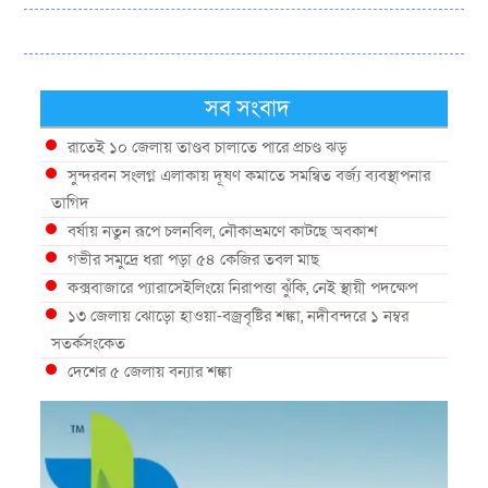
সব সংবাদ
রাতেই ১০ জেলায় তাণ্ডব চালাতে পারে প্রচণ্ড ঝড়
সুন্দরবন সংলগ্ন এলাকায় দূষণ কমাতে সমন্বিত বর্জ্য ব্যবস্থাপনার
তাগিদ
বর্ষায় নতুন রূপে চলনবিল, নৌকাভ্রমণে কাটছে অবকাশ
গভীর সমুদ্রে ধরা পড়া ৫৪ কেজির তবল মাছ
কক্সবাজারে প্যারাসেইলিংয়ে নিরাপত্তা ঝুঁকি, নেই স্থায়ী পদক্ষেপ
১৩ জেলায় ঝোড়ো হাওয়া-বজ্রবৃষ্টির শঙ্কা, নদীবন্দরে ১ নম্বর
সতর্কসংকেত
দেশের ৫ জেলায় বন্যার শঙ্কা
দেশের বিভিন্ন অঞ্চলে বজ্রবৃষ্টির আভাস, ঢাকার আকাশও মেঘলা
আগস্টে টানা বৃষ্টি ও বন্যার আভাস, সাগরে একাধিক লঘুচাপের
শঙ্কা
স্বস্তি ও শঙ্কার পূর্বাভাস দিল আবহাওয়া