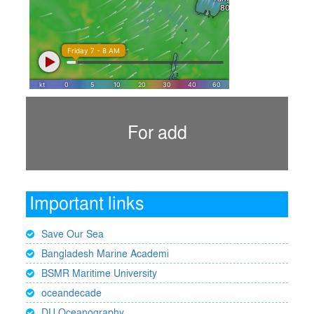
For add
Important links
Save Our Sea
Bangladesh Marine Academi
BSMR Maritime University
oceandecade
DU Oceanography