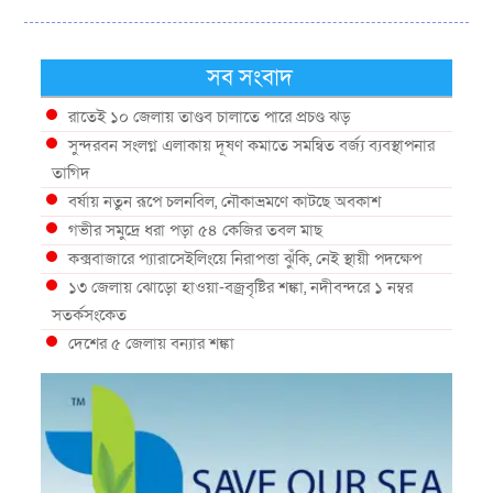
সব সংবাদ
রাতেই ১০ জেলায় তাণ্ডব চালাতে পারে প্রচণ্ড ঝড়
সুন্দরবন সংলগ্ন এলাকায় দূষণ কমাতে সমন্বিত বর্জ্য ব্যবস্থাপনার
তাগিদ
বর্ষায় নতুন রূপে চলনবিল, নৌকাভ্রমণে কাটছে অবকাশ
গভীর সমুদ্রে ধরা পড়া ৫৪ কেজির তবল মাছ
কক্সবাজারে প্যারাসেইলিংয়ে নিরাপত্তা ঝুঁকি, নেই স্থায়ী পদক্ষেপ
১৩ জেলায় ঝোড়ো হাওয়া-বজ্রবৃষ্টির শঙ্কা, নদীবন্দরে ১ নম্বর
সতর্কসংকেত
দেশের ৫ জেলায় বন্যার শঙ্কা
দেশের বিভিন্ন অঞ্চলে বজ্রবৃষ্টির আভাস, ঢাকার আকাশও মেঘলা
আগস্টে টানা বৃষ্টি ও বন্যার আভাস, সাগরে একাধিক লঘুচাপের
শঙ্কা
স্বস্তি ও শঙ্কার পূর্বাভাস দিল আবহাওয়া