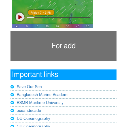
For add
Important links
Save Our Sea
Bangladesh Marine Academi
BSMR Maritime University
oceandecade
DU Oceanography
CU Oceanography