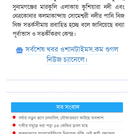
সুনামগঞ্জের মারকুলি এলাকায় কুশিয়ারা নদী এবং
নেত্রকোনার কলমাকান্দায় সোমেশ্বরী নদীর পানি নিজ
নিজ সতর্কসীমায় প্রবাহিত হচ্ছে বলে জানিয়েছে বন্যা
পূর্বাভাস ও সতর্কীকরণ কেন্দ্র।
সর্বশেষ খবর ওশানটাইমস.কম গুগল
নিউজ চ্যানেলে।
সব সংবাদ
বর্ষায় নতুন রূপে চলনবিল, নৌকাভ্রমণে কাটছে অবকাশ
গভীর সমুদ্রে ধরা পড়া ৫৪ কেজির তবল মাছ
কক্সবাজারে প্যারাসেইলিংয়ে নিরাপত্তা ঝুঁকি, নেই স্থায়ী পদক্ষেপ