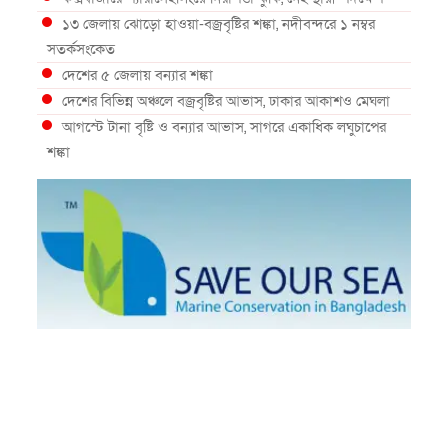
১৩ জেলায় ঝোড়ো হাওয়া-বজ্রবৃষ্টির শঙ্কা, নদীবন্দরে ১ নম্বর
সতর্কসংকেত
দেশের ৫ জেলায় বন্যার শঙ্কা
দেশের বিভিন্ন অঞ্চলে বজ্রবৃষ্টির আভাস, ঢাকার আকাশও মেঘলা
আগস্টে টানা বৃষ্টি ও বন্যার আভাস, সাগরে একাধিক লঘুচাপের
শঙ্কা
স্বস্তি ও শঙ্কার পূর্বাভাস দিল আবহাওয়া
সৌদির নেতৃত্বে নতুন সামুদ্রিক প্রতিরক্ষা জোটে বাংলাদেশ
ইউরোপে দাবানল: আকাশে উড়ছে আগুন নেভানোর বিমান