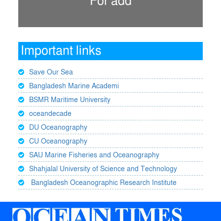
For add
Important links
Save Our Sea
Bangladesh Marine Academi
BSMR Maritime University
oceandecade
DU Oceanography
CU Oceanography
SAU Marine Fisheries and Oceanography
Shahjalal University of Science and Technology
Bangladesh Oceanographic Research Institute