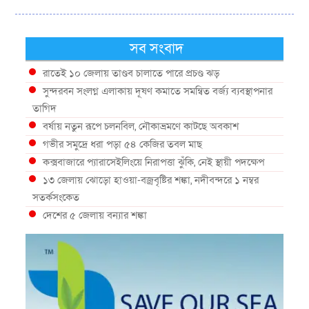
সব সংবাদ
রাতেই ১০ জেলায় তাণ্ডব চালাতে পারে প্রচণ্ড ঝড়
সুন্দরবন সংলগ্ন এলাকায় দূষণ কমাতে সমন্বিত বর্জ্য ব্যবস্থাপনার
তাগিদ
বর্ষায় নতুন রূপে চলনবিল, নৌকাভ্রমণে কাটছে অবকাশ
গভীর সমুদ্রে ধরা পড়া ৫৪ কেজির তবল মাছ
কক্সবাজারে প্যারাসেইলিংয়ে নিরাপত্তা ঝুঁকি, নেই স্থায়ী পদক্ষেপ
১৩ জেলায় ঝোড়ো হাওয়া-বজ্রবৃষ্টির শঙ্কা, নদীবন্দরে ১ নম্বর
সতর্কসংকেত
দেশের ৫ জেলায় বন্যার শঙ্কা
দেশের বিভিন্ন অঞ্চলে বজ্রবৃষ্টির আভাস, ঢাকার আকাশও মেঘলা
আগস্টে টানা বৃষ্টি ও বন্যার আভাস, সাগরে একাধিক লঘুচাপের
শঙ্কা
স্বস্তি ও শঙ্কার পূর্বাভাস দিল আবহাওয়া