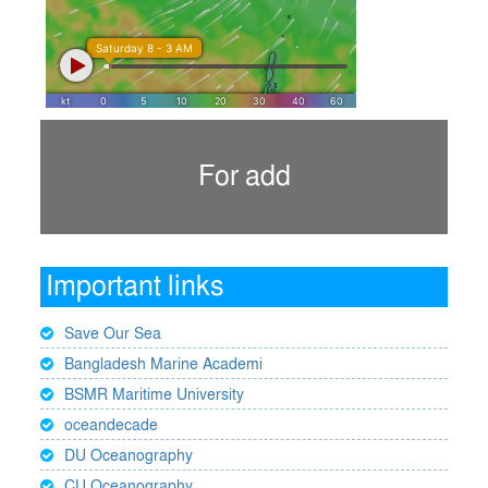
For add
Important links
Save Our Sea
Bangladesh Marine Academi
BSMR Maritime University
oceandecade
DU Oceanography
CU Oceanography