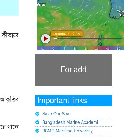
 কীভাবে
For add
ন আকৃতির
Important links
Save Our Sea
Bangladesh Marine Academi
রে থাকে
BSMR Maritime University