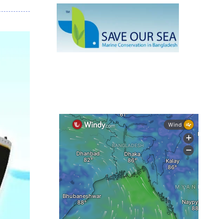
মাছ
কক্সবাজারে প্যারাসেইলিংয়ে নিরাপত্তা ঝুঁকি,
নেই স্থায়ী পদক্ষেপ
১৩ জেলায় ঝোড়ো হাওয়া-বজ্রবৃষ্টির শঙ্কা,
নদীবন্দরে ১ নম্বর সতর্কসংকেত
দেশের ৫ জেলায় বন্যার শঙ্কা
দেশের বিভিন্ন অঞ্চলে বজ্রবৃষ্টির আভাস,
ঢাকার আকাশও মেঘলা
আগস্টে টানা বৃষ্টি ও বন্যার আভাস, সাগরে
একাধিক লঘুচাপের শঙ্কা