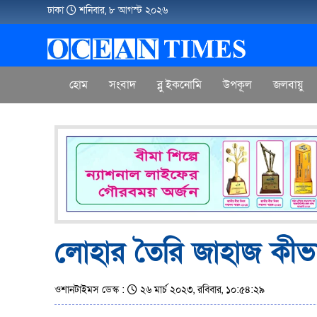
ঢাকা
শনিবার, ৮ আগস্ট ২০২৬
হোম
সংবাদ
ব্লু ইকনোমি
উপকূল
জলবায়ু
লোহার তৈরি জাহাজ কীভ
ওশানটাইমস ডেস্ক :
২৬ মার্চ ২০২৩, রবিবার, ১০:৫৪:২৯