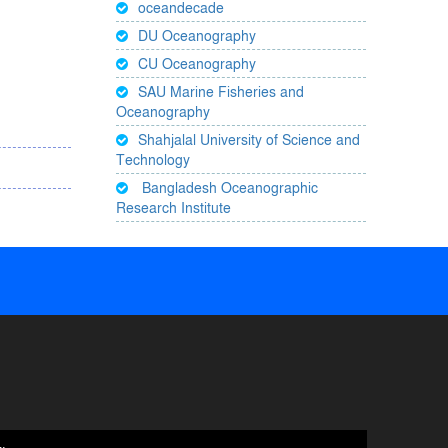
oceandecade
DU Oceanography
CU Oceanography
SAU Marine Fisheries and
Oceanography
Shahjalal University of Science and
Technology
Bangladesh Oceanographic
Research Institute