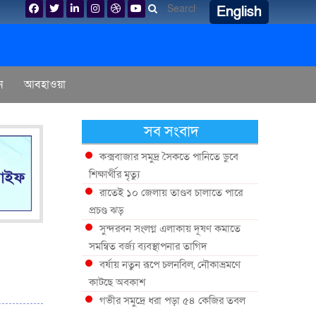
English
ন
আবহাওয়া
সব সংবাদ
কক্সবাজার সমুদ্র সৈকতে পানিতে ডুবে
শিক্ষার্থীর মৃত্যু
রাতেই ১০ জেলায় তাণ্ডব চালাতে পারে
প্রচণ্ড ঝড়
সুন্দরবন সংলগ্ন এলাকায় দূষণ কমাতে
সমন্বিত বর্জ্য ব্যবস্থাপনার তাগিদ
বর্ষায় নতুন রূপে চলনবিল, নৌকাভ্রমণে
কাটছে অবকাশ
গভীর সমুদ্রে ধরা পড়া ৫৪ কেজির তবল