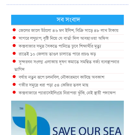
সব সংবাদ
জেলের জালে উঠলো ৪৬ মণ ইলিশ, বিক্রি সাড়ে ৪৮ লাখ টাকায়
সাগরে লঘুচাপ, বৃষ্টি নিয়ে যে বার্তা দিল আবহাওয়া অফিস
কক্সবাজার সমুদ্র সৈকতে পানিতে ডুবে শিক্ষার্থীর মৃত্যু
রাতেই ১০ জেলায় তাণ্ডব চালাতে পারে প্রচণ্ড ঝড়
সুন্দরবন সংলগ্ন এলাকায় দূষণ কমাতে সমন্বিত বর্জ্য ব্যবস্থাপনার
তাগিদ
বর্ষায় নতুন রূপে চলনবিল, নৌকাভ্রমণে কাটছে অবকাশ
গভীর সমুদ্রে ধরা পড়া ৫৪ কেজির তবল মাছ
কক্সবাজারে প্যারাসেইলিংয়ে নিরাপত্তা ঝুঁকি, নেই স্থায়ী পদক্ষেপ
১৩ জেলায় ঝোড়ো হাওয়া-বজ্রবৃষ্টির শঙ্কা, নদীবন্দরে ১ নম্বর
সতর্কসংকেত
দেশের ৫ জেলায় বন্যার শঙ্কা