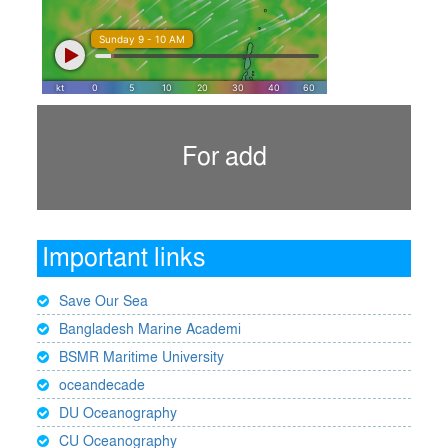
For add
Important links
Save Our Sea
Bangladesh Marine Academi
BSMR Maritime University
oceandecade
DU Oceanography
CU Oceanography