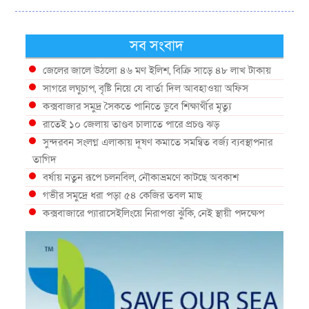
সব সংবাদ
জেলের জালে উঠলো ৪৬ মণ ইলিশ, বিক্রি সাড়ে ৪৮ লাখ টাকায়
সাগরে লঘুচাপ, বৃষ্টি নিয়ে যে বার্তা দিল আবহাওয়া অফিস
কক্সবাজার সমুদ্র সৈকতে পানিতে ডুবে শিক্ষার্থীর মৃত্যু
রাতেই ১০ জেলায় তাণ্ডব চালাতে পারে প্রচণ্ড ঝড়
সুন্দরবন সংলগ্ন এলাকায় দূষণ কমাতে সমন্বিত বর্জ্য ব্যবস্থাপনার
তাগিদ
বর্ষায় নতুন রূপে চলনবিল, নৌকাভ্রমণে কাটছে অবকাশ
গভীর সমুদ্রে ধরা পড়া ৫৪ কেজির তবল মাছ
কক্সবাজারে প্যারাসেইলিংয়ে নিরাপত্তা ঝুঁকি, নেই স্থায়ী পদক্ষেপ
১৩ জেলায় ঝোড়ো হাওয়া-বজ্রবৃষ্টির শঙ্কা, নদীবন্দরে ১ নম্বর
সতর্কসংকেত
দেশের ৫ জেলায় বন্যার শঙ্কা