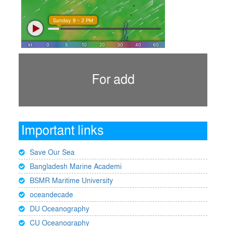
For add
Important links
Save Our Sea
Bangladesh Marine Academi
BSMR Maritime University
oceandecade
DU Oceanography
CU Oceanography