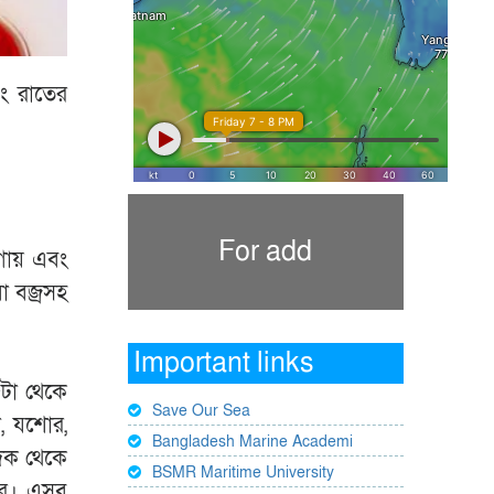
ং রাতের
For add
য়গায় এবং
া বজ্রসহ
Important links
৫টা থেকে
Save Our Sea
া, যশোর,
Bangladesh Marine Academi
 দিক থেকে
BSMR Maritime University
ারে। এসব