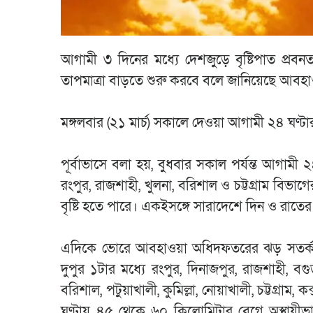
আগামী ৩ দিনের মধ্যে দেশজুড়ে বৃষ্টিপাত প্র
তাপমাত্রা বাড়তে শুরু করবে বলে জানিয়েছে আব
মঙ্গলবার (২১ মার্চ) সকালে দেওয়া আগামী ২৪ ঘণ্ট
পূর্বাভাসে বলা হয়, বুধবার সকাল পর্যন্ত আগাম
রংপুর, রাজশাহী, খুলনা, বরিশাল ও চট্টগ্রাম বিভা
বৃষ্টি হতে পারে। একইসঙ্গে সারাদেশে দিন ও রাতে
এদিকে ভোরে আবহাওয়া অধিদফতরের ঝড় সতর্ক কে
দুপুর ১টার মধ্যে রংপুর, দিনাজপুর, রাজশাহী, বগুড়
বরিশাল, পটুয়াখালী, কুমিল্লা, নোয়াখালী, চট্টগ্রাম
ঘণ্টায় ৪৫ থেকে ৬০ কিলোমিটার বেগে অস্থায়ীভা