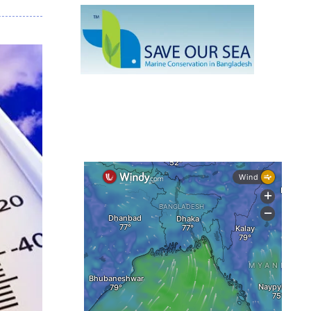
নেই স্থায়ী পদক্ষেপ
১৩ জেলায় ঝোড়ো হাওয়া-বজ্রবৃষ্টির শঙ্কা,
নদীবন্দরে ১ নম্বর সতর্কসংকেত
দেশের ৫ জেলায় বন্যার শঙ্কা
দেশের বিভিন্ন অঞ্চলে বজ্রবৃষ্টির আভাস,
ঢাকার আকাশও মেঘলা
আগস্টে টানা বৃষ্টি ও বন্যার আভাস, সাগরে
একাধিক লঘুচাপের শঙ্কা
স্বস্তি ও শঙ্কার পূর্বাভাস দিল আবহাওয়া