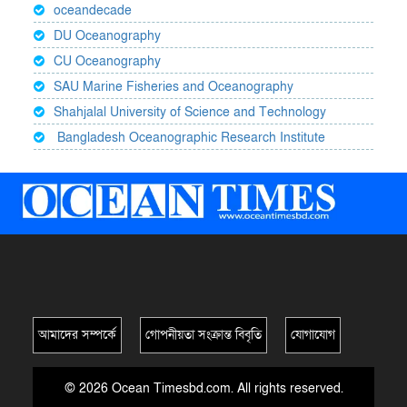
oceandecade
DU Oceanography
CU Oceanography
SAU Marine Fisheries and Oceanography
Shahjalal University of Science and Technology
Bangladesh Oceanographic Research Institute
আমাদের সম্পর্কে
গোপনীয়তা সংক্রান্ত বিবৃতি
যোগাযোগ
© 2026 Ocean Timesbd.com. All rights reserved.