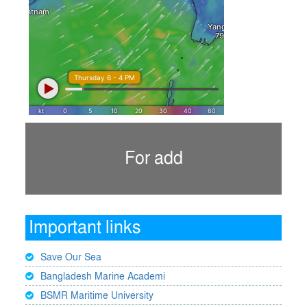
For add
Important links
Save Our Sea
Bangladesh Marine Academi
BSMR Maritime University