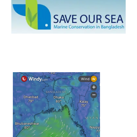
ইউরোপে দাবানল: আকাশে উড়ছে আগুন নেভানোর বিমান