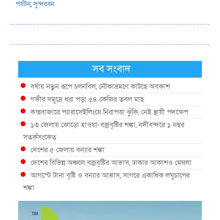
পর্যটন
,
সুন্দরবন
সব সংবাদ
বর্ষায় নতুন রূপে চলনবিল, নৌকাভ্রমণে কাটছে অবকাশ
গভীর সমুদ্রে ধরা পড়া ৫৪ কেজির তবল মাছ
কক্সবাজারে প্যারাসেইলিংয়ে নিরাপত্তা ঝুঁকি, নেই স্থায়ী পদক্ষেপ
১৩ জেলায় ঝোড়ো হাওয়া-বজ্রবৃষ্টির শঙ্কা, নদীবন্দরে ১ নম্বর
সতর্কসংকেত
দেশের ৫ জেলায় বন্যার শঙ্কা
দেশের বিভিন্ন অঞ্চলে বজ্রবৃষ্টির আভাস, ঢাকার আকাশও মেঘলা
আগস্টে টানা বৃষ্টি ও বন্যার আভাস, সাগরে একাধিক লঘুচাপের
শঙ্কা
স্বস্তি ও শঙ্কার পূর্বাভাস দিল আবহাওয়া
সৌদির নেতৃত্বে নতুন সামুদ্রিক প্রতিরক্ষা জোটে বাংলাদেশ